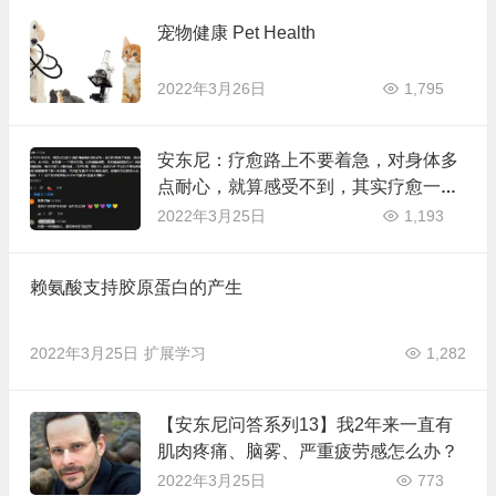
宠物健康 Pet Health
2022年3月26日
1,795
安东尼：疗愈路上不要着急，对身体多
点耐心，就算感受不到，其实疗愈一直
在深处修复。2021-9-15电报
2022年3月25日
1,193
赖氨酸支持胶原蛋白的产生
2022年3月25日
扩展学习
1,282
【安东尼问答系列13】我2年来一直有
肌肉疼痛、脑雾、严重疲劳感怎么办？
2022年3月25日
773