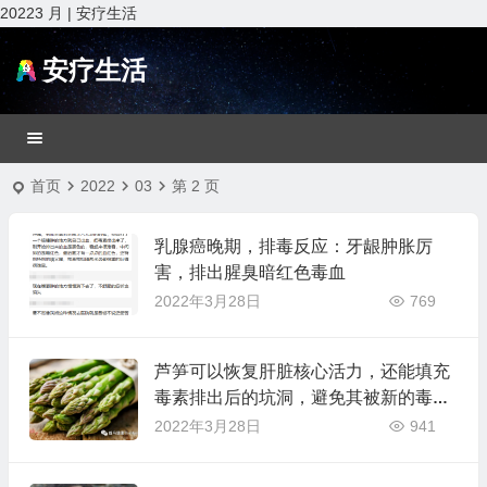
20223 月 | 安疗生活
安疗生活
首页
2022
03
第 2 页
乳腺癌晚期，排毒反应：牙龈肿胀厉
害，排出腥臭暗红色毒血
2022年3月28日
769
芦笋可以恢复肝脏核心活力，还能填充
毒素排出后的坑洞，避免其被新的毒素
占据
2022年3月28日
941