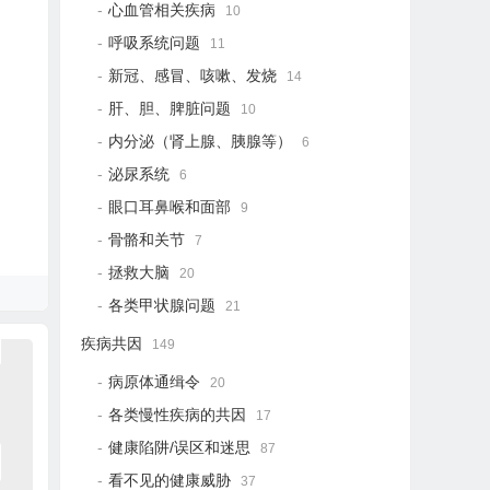
心血管相关疾病
10
呼吸系统问题
11
新冠、感冒、咳嗽、发烧
14
肝、胆、脾脏问题
10
内分泌（肾上腺、胰腺等）
6
泌尿系统
6
眼口耳鼻喉和面部
9
骨骼和关节
7
拯救大脑
20
各类甲状腺问题
21
疾病共因
149
病原体通缉令
20
各类慢性疾病的共因
17
健康陷阱/误区和迷思
87
看不见的健康威胁
37