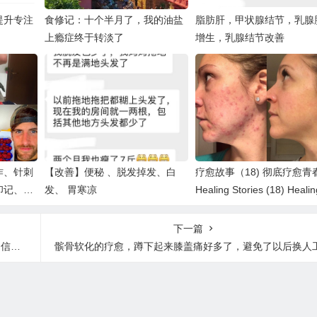
提升专注
食修记：十个半月了，我的油盐
脂肪肝，甲状腺结节，乳腺
上瘾症终于转淡了
增生，乳腺结节改善
作、针刺
【改善】便秘 、脱发掉发、白
疗愈故事（18) 彻底疗愈青
印记、精
发、 胃寒凉
Healing Stories (18) Heali
肌肉酸
ne
下一篇
71)
髌骨软化的疗愈，蹲下起来膝盖痛好多了，避免了以后换人工关