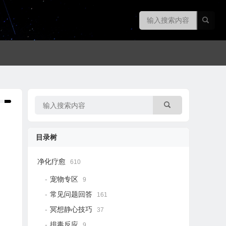
目录树
净化疗愈
610
宠物专区
9
常见问题回答
161
冥想静心技巧
37
排毒反应
9