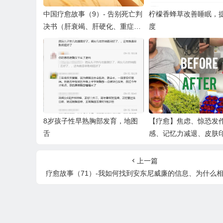
中国疗愈故事（9）- 告别死亡判
柠檬香蜂草改善睡眠，
决书（肝衰竭、肝硬化、重症肝
度
炎）
8岁孩子性早熟胸部发育，地图
【疗愈】焦虑、惊恐发
舌
感、记忆力减退、皮肤
神困惑、淋巴结肿大、
痛、烦躁
上一篇
疗愈故事（71）-我如何找到安东尼威廉的信息、为什么相信、如何开始实践 Healing Stories (