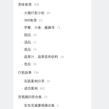
美味食谱
308
大脑疗愈小饮
69
369食谱
15
早餐、小食、蘸酱等
71
甜品
18
汤品
17
菜品
74
蔬果汁、蔬果昔和饮料
19
色拉
30
疗愈故事
704
实践案例分享
16
成功案例
682
音视频问答合集
10
安东尼威廉视频合集
1