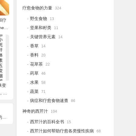
疗愈食物的力量
324
野生食物
13
和疗
坚果和籽类
he H
11
关键营养元素
14
香草
14
香料
20
花草茶
22
药草
46
水果
58
肤变
蔬菜
71
，皮
病症和疗愈食物速查
86
神奇的西芹汁
104
爱
西芹汁的百科全书
15
西芹汁如何帮助疗愈各类慢性疾病
68