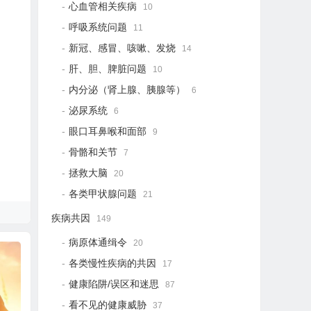
心血管相关疾病
10
呼吸系统问题
11
新冠、感冒、咳嗽、发烧
14
肝、胆、脾脏问题
10
内分泌（肾上腺、胰腺等）
6
泌尿系统
6
眼口耳鼻喉和面部
9
骨骼和关节
7
拯救大脑
20
各类甲状腺问题
21
疾病共因
149
病原体通缉令
20
各类慢性疾病的共因
17
健康陷阱/误区和迷思
87
看不见的健康威胁
37