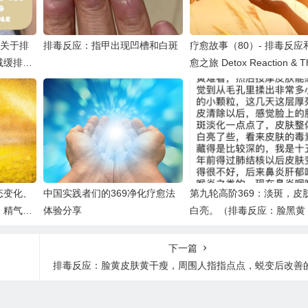
：关于排
排毒反应：指甲出现凹槽和白斑
疗愈故事（80）- 排毒反应
减缓排
愈之旅 Detox Reaction & T
ealing Path
态变化、
中国实践者们的369净化疗愈法
第九轮高阶369：淡斑，皮
、精气
体验分享
白亮。（排毒反应：脸黑黄
等的变化
肤排脏东西死皮）
下一篇
排毒反应：脸黄皮肤黄干瘦，周围人指指点点，蜕变后改善的不止是外貌，还有心的喜悦和