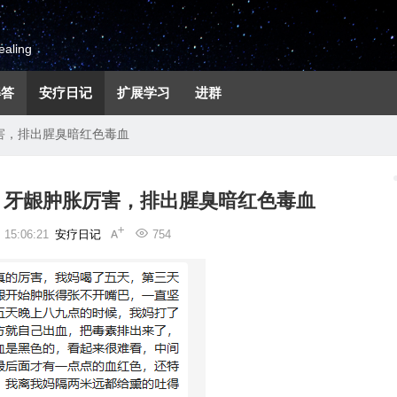
aling
解答
安疗日记
扩展学习
进群
害，排出腥臭暗红色毒血
：牙龈肿胀厉害，排出腥臭暗红色毒血
15:06:21
安疗日记
754