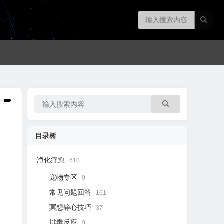
目录树
净化疗愈
610
宠物专区
9
常见问题回答
161
冥想静心技巧
37
排毒反应
9