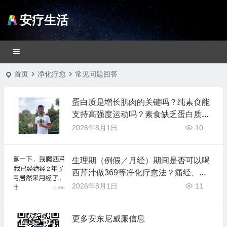
安疗生活
首页
净化疗愈
常见问题回答
蛋白质是增长肌肉的关键吗？纯素食能
支持高强度运动吗？素食缺乏蛋白质
吗？（附实践者分享）
2026年8月1日
10
生理期（例假／月经）期间是否可以喝
西芹汁做369等净化疗愈法？痛经、卵
巢早衰、生理期问题等
2026年8月1日
11
更多安东尼威廉信息