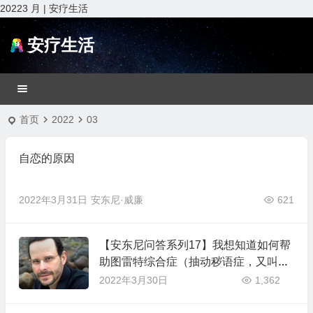
20223 月 | 安疗生活
安疗生活
首页
2022
03
自恋的原因
2022年3月31日
安东尼·威廉
621
【安东尼问答系列17】我想知道如何帮
助图雷特综合症（抽动秽语症，又叫做
妥瑞氏）？
2022年3月30日
1,362