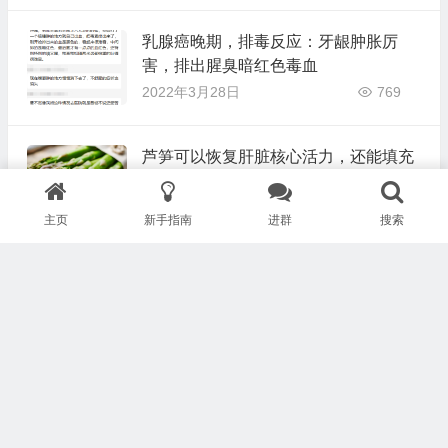
乳腺癌晚期，排毒反应：牙龈肿胀厉
害，排出腥臭暗红色毒血
2022年3月28日
769
芦笋可以恢复肝脏核心活力，还能填充
毒素排出后的坑洞，避免其被新的毒素
占据
2022年3月28日
941
主页
新手指南
进群
搜索
【安东尼问答系列15】子宫内膜异位症
多年后我切除了子宫和甲状腺，怎么做
可以帮到我？
2022年3月28日
859
月经/例假期间可以喝西芹汁吗？可以做安东尼净化法
吗？
2022年3月28日
疑问解答
1,366