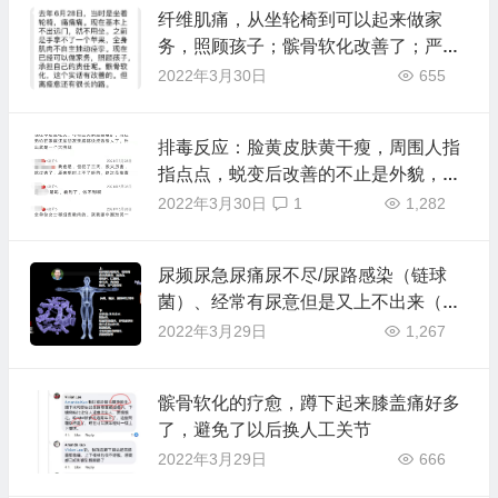
纤维肌痛，从坐轮椅到可以起来做家
务，照顾孩子；髌骨软化改善了；严重
晨僵和震颤完全消失了，睡眠改善
2022年3月30日
655
排毒反应：脸黄皮肤黄干瘦，周围人指
指点点，蜕变后改善的不止是外貌，还
有心的喜悦和爱
2022年3月30日
1
1,282
尿频尿急尿痛尿不尽/尿路感染（链球
菌）、经常有尿意但是又上不出来（神
经炎症）
2022年3月29日
1,267
髌骨软化的疗愈，蹲下起来膝盖痛好多
了，避免了以后换人工关节
2022年3月29日
666