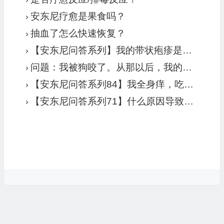
安东尼疗愈是果食吗？
抽血了怎么快速恢复？
【安东尼问答系列】我的带状疱疹是排毒反应吗?
问题：我被狗咬了。从那以后，我的膝盖和腿部一直疼痛。还发生了一些其他事情，对此也原因不明。我的疼痛和其他症状有多少与狗咬有关？
【安东尼问答系列84】我全身痒，吃水果后更严重，有人说痒和高草酸或食物过敏有关。请问你怎么看？
【安东尼问答系列71】什么原因导致酒糟鼻、面部和脚部潮红吗？以及慢性唇疱疹？