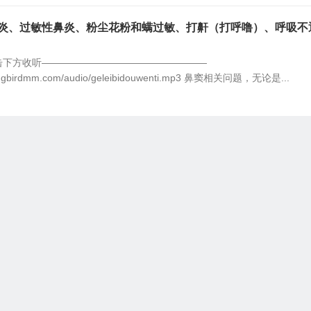
鼻炎、过敏性鼻炎、粉尘花粉和螨过敏、打鼾（打呼噜）、呼吸不
）
击下方收听—————————————————
mingbirdmm.com/audio/geleibidouwenti.mp3 鼻窦相关问题，无论是...
高血压和低血压（一）
高血压通常与肝脏有关，而不是与心血管系统有关。
血压，那么神秘高血压背后的原因...
骨质疏松、补钙、关节疼痛、关节炎、类风湿等（一）
击下方收听—————————————————