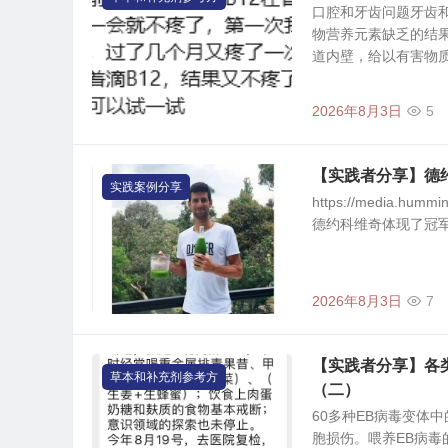
口腔和牙齿问题牙齿
物营养元素缺乏的结果
道内壁，给以有害物质为
2026年8月3日
5
【实践者分享】德
实践案例分享
https://media.humm
德约科维奇体现了冠军
2026年8月3日
7
【实践者分享】各
草本和补充剂参考方
（二）
60多种EB病毒变体
胞损伤。喂养EB病