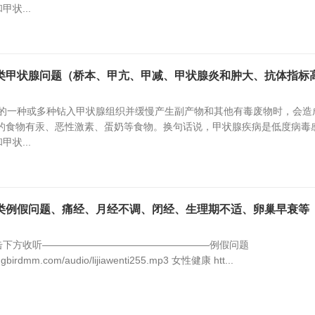
状...
类甲状腺问题（桥本、甲亢、甲减、甲状腺炎和肿大、抗体指标高
中的一种或多种钻入甲状腺组织并缓慢产生副产物和其他有毒废物时，会造
毒的食物有汞、恶性激素、蛋奶等食物。换句话说，甲状腺疾病是低度病毒
状...
类例假问题、痛经、月经不调、闭经、生理期不适、卵巢早衰等
击下方收听—————————————————例假问题
ngbirdmm.com/audio/lijiawenti255.mp3 女性健康 htt...