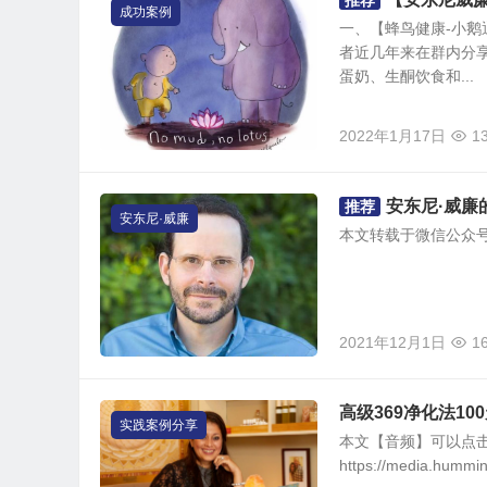
推荐
成功案例
一、【蜂鸟健康-小鹅
者近几年来在群内分享
蛋奶、生酮饮食和...
2022年1月17日
1
安东尼·威廉
推荐
安东尼·威廉
本文转载于微信公众号：
2021年12月1日
1
高级369净化法10
实践案例分享
本文【音频】可以点
https://media.humm