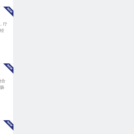
，疗
已经
物合
在肠