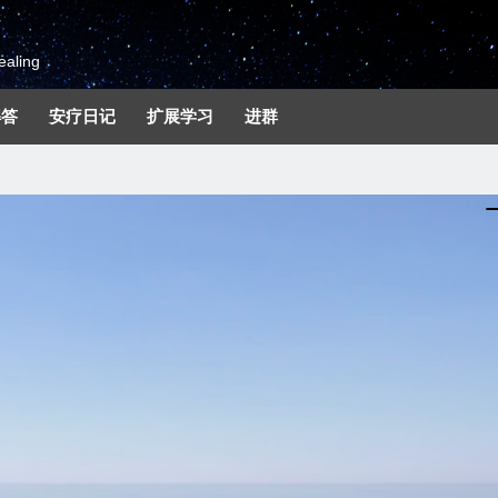
aling
解答
安疗日记
扩展学习
进群