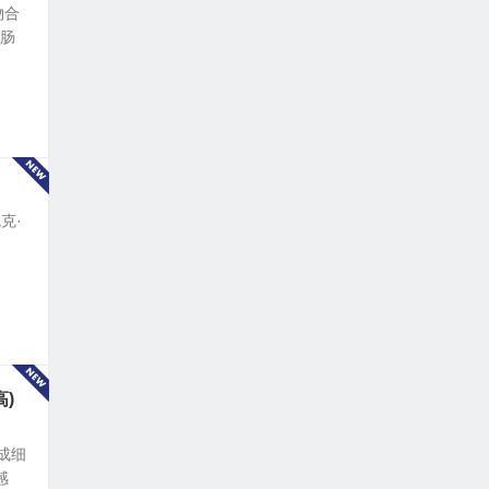
物合
在肠
瓦克·
)
成细
感