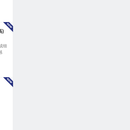
)
成细
感