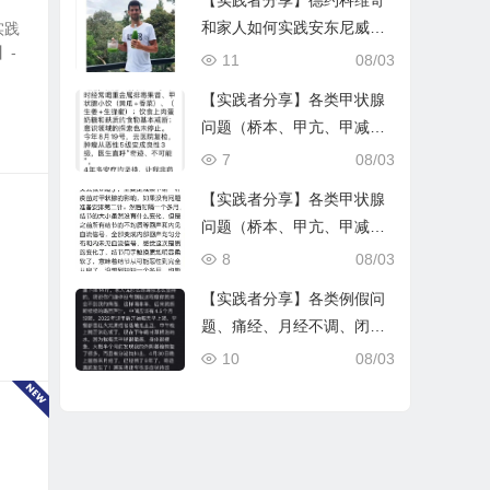
【实践者分享】德约科维奇
和家人如何实践安东尼威廉
实践
】-
净化法
11
08/03
【实践者分享】各类甲状腺
问题（桥本、甲亢、甲减、
甲状腺炎和肿大、抗体指标
7
08/03
高)（二）
【实践者分享】各类甲状腺
问题（桥本、甲亢、甲减、
甲状腺炎和肿大、抗体指标
8
08/03
高)（一）
【实践者分享】各类例假问
题、痛经、月经不调、闭
经、生理期不适、卵巢早衰
10
08/03
等（二）