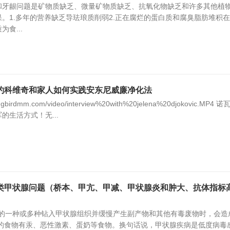
和牙龈问题是矿物质缺乏、微量矿物质缺乏、抗氧化物缺乏和许多其他植
。1.多年的营养缺乏导珐琅质削弱2.正在腐烂的蛋白质和腐臭脂肪堆积
食...
约科维奇和家人如何实践安东尼威廉净化法
ingbirdmm.com/video/interview%20with%20jelena%20djokovic.MP4 诺
的生活方式！无...
类甲状腺问题（桥本、甲亢、甲减、甲状腺炎和肿大、抗体指标高
中的一种或多种钻入甲状腺组织并缓慢产生副产物和其他有毒废物时，会造
毒的食物有汞、恶性激素、蛋奶等食物。换句话说，甲状腺疾病是低度病毒