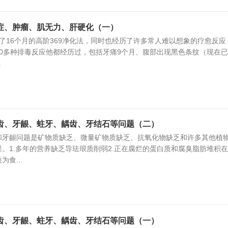
症、肿瘤、肌无力、肝硬化（一）
16个月的高阶369净化法，同时也经历了许多常人难以想象的疗愈反应
0多种排毒反应他都经历过，包括牙痛9个月、腹部出现黑色条纹（现在
.
齿、牙龈、蛀牙、龋齿、牙结石等问题（二）
和牙龈问题是矿物质缺乏、微量矿物质缺乏、抗氧化物缺乏和许多其他植
。1.多年的营养缺乏导珐琅质削弱2.正在腐烂的蛋白质和腐臭脂肪堆积
食...
齿、牙龈、蛀牙、龋齿、牙结石等问题（一）