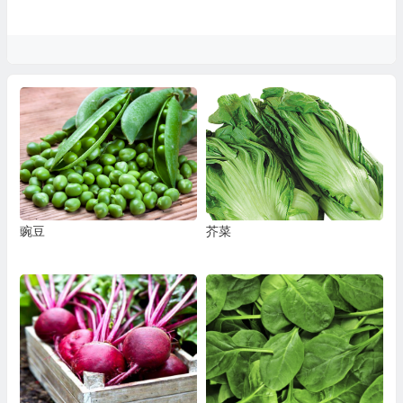
豌豆
芥菜