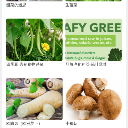
甜菜的迷思
生菠菜
四季豆 告别食物过敏
肝脏净化神器-绿叶蔬菜
欧防风（欧洲萝卜）
小褐菇