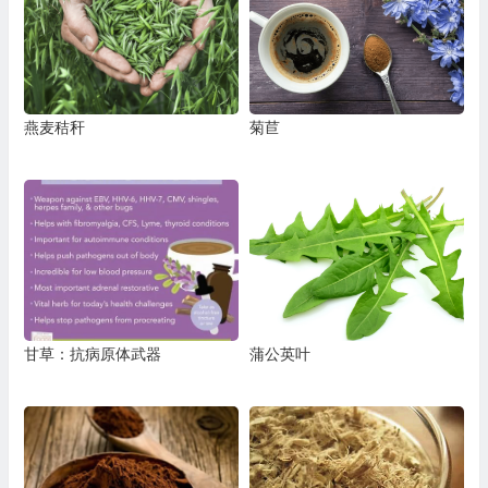
燕麦秸秆
菊苣
甘草：抗病原体武器
蒲公英叶