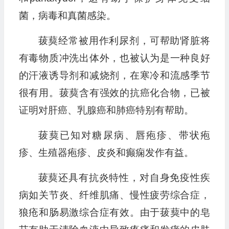
菌，病毒和真菌感染。
菝葜经常被用作利尿剂，可帮助肾脏将
有毒物质冲洗出体外，也被认为是一种良好
的汗液诱导剂和减烧剂，在寒冷和流感季节
很有用。菝葜含有强效的抗癌化合物，已被
证明对肝癌、乳腺癌和肺癌特别有帮助。
菝葜已知对糖尿病、唇疱疹、带状疱
疹、生殖器疱疹、皮炎和癫痫发作有益。
菝葜还具有抗炎特性，对自身免疫性疾
病如关节炎、纤维肌痛、慢性疲劳综合症，
狼疮和肠易激综合症有效。由于菝葜中的皂