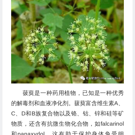
播
放
器
菝葜是一种药用植物，已知是一种优秀
的解毒剂和血液净化剂。菝葜富含维生素A、
C、D和B族复合物以及铬、钴、锌和硅等矿
物质，还含有抗微生物化合物，如falcarinol
和panaxydol，这有助于保护身体免受细