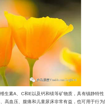
上
/
下
箭
头
键
来
增
高
或
降
低
音
维生素A、C和E以及钙和镁等矿物质，具有镇静特性
量。
眠、高血压、腹痛和儿童尿床非常有益，也可用于行为