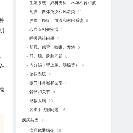
生殖系统、妇科男科、不孕不育和孩子健康
19
免疫、自体免疫和风湿类
11
种
肿瘤、癌症、血液和淋巴系统
9
心血管相关疾病
肌
1
呼吸系统问题
7
新冠、感冒、咳嗽、发烧
6
、
肝、胆、脾脏问题
8
以
内分泌（肾上腺、胰腺等）
4
泌尿系统
4
眼口耳鼻喉和面部
9
檬
骨骼和关节
8
拯救大脑
23
各类甲状腺问题
16
疾病共因
133
病原体通缉令
18