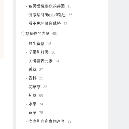
各类慢性疾病的共因
15
健康陷阱/误区和迷思
56
看不见的健康威胁
44
疗愈食物的力量
451
野生食物
18
坚果和籽类
16
关键营养元素
24
香草
27
香料
25
花草茶
33
药草
66
水果
74
蔬菜
75
病症和疗愈食物速查
93