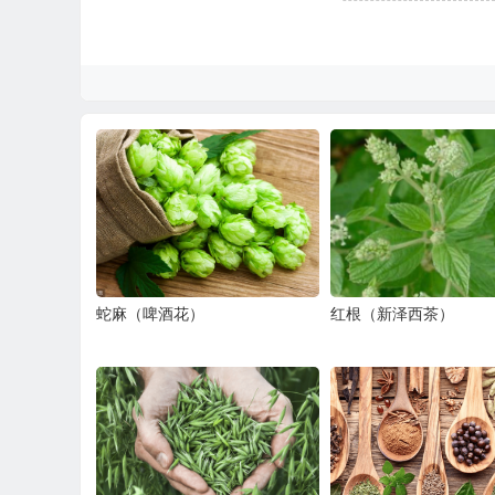
蛇麻（啤酒花）
红根（新泽西茶）