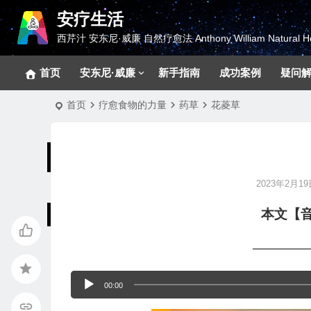
安疗生活
西芹汁 安东尼·威廉 自然疗愈法 Anthony William Natural He
首页
安东尼·威廉
新手指南
成功案例
疑问
首页
疗愈食物的力量
药草
花菱草
2023年2月19日
本文【
————
音
00:00
频