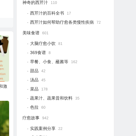
神奇的西芹汁
110
西芹汁的百科全书
17
西芹汁如何帮助疗愈各类慢性疾病
72
美味食谱
601
大脑疗愈小饮
81
369食谱
8
早餐、小食、蘸酱等
162
甜品
42
汤品
45
和激
菜品
178
蔬果汁、蔬果昔和饮料
35
色拉
60
疗愈故事
942
实践案例分享
22