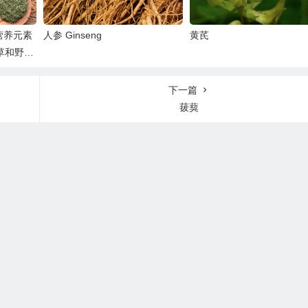
营养元素
人参 Ginseng
黄芪
草和野生
下一篇
菝葜