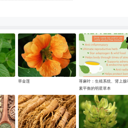
旱金莲
荨麻叶：生殖系统、肾上腺
素平衡的明星草本