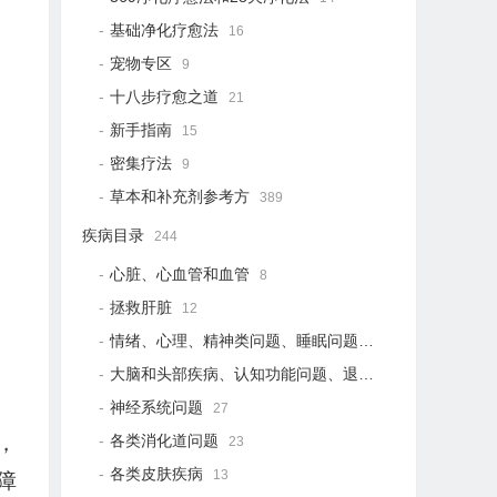
基础净化疗愈法
16
宠物专区
9
十八步疗愈之道
21
新手指南
15
密集疗法
9
草本和补充剂参考方
389
疾病目录
244
心脏、心血管和血管
8
拯救肝脏
12
情绪、心理、精神类问题、睡眠问题
18
大脑和头部疾病、认知功能问题、退行性疾病
15
神经系统问题
27
各类消化道问题
，
23
各类皮肤疾病
13
障