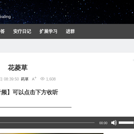
aling
解答
安疗日记
扩展学习
进群
花菱草
 08:39:50
药草
1,608
音频】可以点击下方收听
—————————————
使
00:00
用