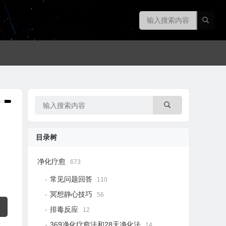
目录树
净化疗愈
673
常见问题回答
110
冥想静心技巧
56
排毒反应
12
369净化疗愈法和28天净化法
14