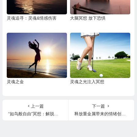
灵魂追寻：灵魂&情感伤害
大脑冥想 放下恐惧
灵魂之金
灵魂之光注入冥想
上一篇
下一篇
“如鸟般自由”冥想：解脱灵魂的枷锁
释放重金属带来的情绪创伤冥想