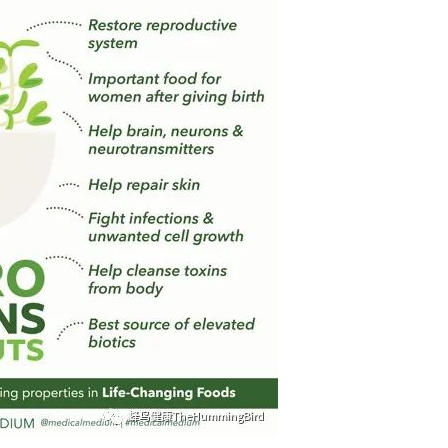
上
/
下
箭
头
键
来
增
高
或
降
低
音
量。