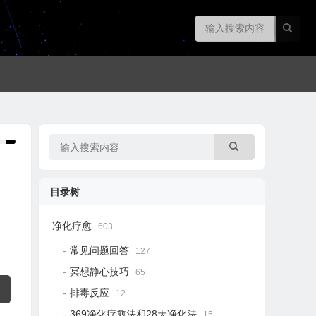
目录树
净化疗愈
603
常见问题回答
127
冥想静心技巧
65
排毒反应
12
369净化疗愈法和28天净化法
15