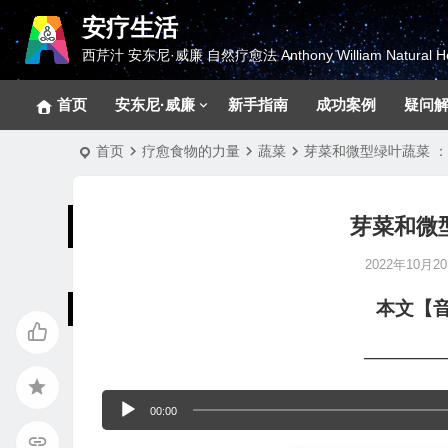
安疗生活
西芹汁 安东尼·威廉 自然疗愈法 Anthony William Natural He
首页
安东尼·威廉
新手指南
成功案例
疑问
首页
疗愈食物的力量
蔬菜
芽菜和微型绿叶蔬菜 
芽菜和微
2022年10月20日
本文【
————
音
00:00
频