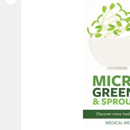
播
放
器