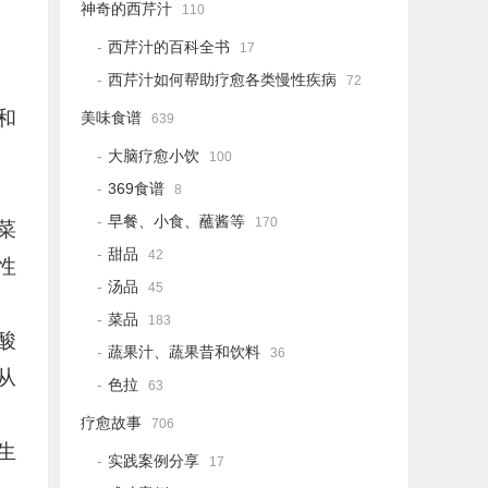
神奇的西芹汁
110
西芹汁的百科全书
17
西芹汁如何帮助疗愈各类慢性疾病
72
和
美味食谱
639
大脑疗愈小饮
100
369食谱
8
早餐、小食、蘸酱等
170
菜
甜品
42
性
汤品
45
菜品
183
酸
蔬果汁、蔬果昔和饮料
36
从
色拉
63
疗愈故事
706
生
实践案例分享
17