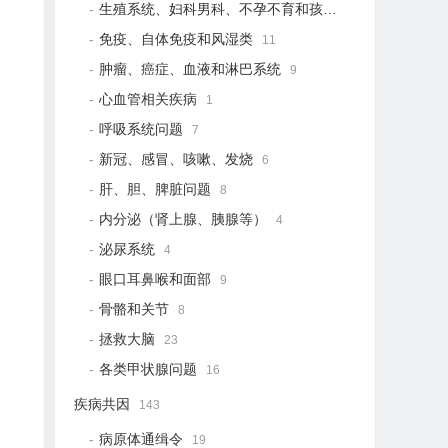
生殖系统、妇科男科、不孕不育和孩子健康
21
免疫、自体免疫和风湿类
11
肿瘤、癌症、血液和淋巴系统
9
心血管相关疾病
1
呼吸系统问题
7
新冠、感冒、咳嗽、发烧
6
肝、胆、脾脏问题
8
内分泌（肾上腺、胰腺等）
4
泌尿系统
4
眼口耳鼻喉和面部
9
骨骼和关节
8
拯救大脑
23
各类甲状腺问题
16
疾病共因
143
病原体通缉令
19