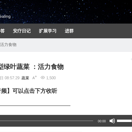
aling
解答
安疗日记
扩展学习
进群
：活力食物
型绿叶蔬菜 ：活力食物
 08:57:29
蔬菜
1,500
音频】可以点击下方收听
—————————————
使
00:00
用