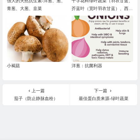
强大的天然抗生素-洋葱、葱、
十字花科绿叶蔬菜（羽衣甘蓝、
青葱、大葱、韭菜
芥蓝叶（宽叶羽衣甘蓝）、西兰
花绿叶、芝麻菜、孢子甘蓝、卷
心菜）
小褐菇
洋葱：抗菌利器
上一篇
下一篇
茄子（防止静脉血栓）
最佳蛋白质来源-绿叶蔬菜