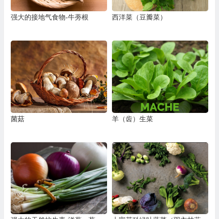
强大的接地气食物-牛蒡根
西洋菜（豆瓣菜）
菌菇
羊（齿）生菜