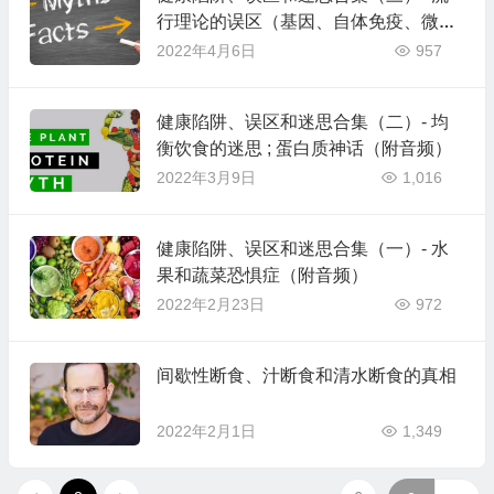
行理论的误区（基因、自体免疫、微生
物组、念珠菌、脂肪脑、过敏、疤痕体
2022年4月6日
957
质、新陈代谢、漂浮粪便）
健康陷阱、误区和迷思合集（二）- 均
衡饮食的迷思 ; 蛋白质神话（附音频）
2022年3月9日
1,016
健康陷阱、误区和迷思合集（一）- 水
果和蔬菜恐惧症（附音频）
2022年2月23日
972
间歇性断食、汁断食和清水断食的真相
2022年2月1日
1,349