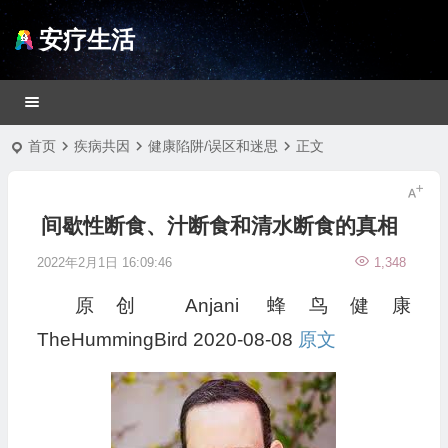
安疗生活
首页
疾病共因
健康陷阱/误区和迷思
正文
间歇性断食、汁断食和清水断食的真相
2022年2月1日 16:09:46
1,348
原创
Anjani
蜂鸟健康
TheHummingBird
2020-08-08
原文