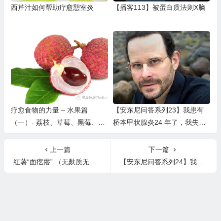
西芹汁如何帮助疗愈憩室炎
【播客113】被蛋白质法则X脑
疗愈食物的力量 – 水果篇
【安东尼问答系列23】我患有
（一）- 荔枝、草莓、黑莓、树
桥本甲状腺炎24 年了，我失去
莓、加仑、西梅、西柚、山楂、
了希望，请帮助我
柿子、余甘子 （附音频版）
上一篇
下一篇
红薯“面疙瘩” （无麸质无蛋奶）Sweet Potato Gnocchi
【安东尼问答系列24】我感到疲劳，发冷、发烧、头晕目眩、虚弱，经常感觉神经紧张，医生要我服用抗抑郁药