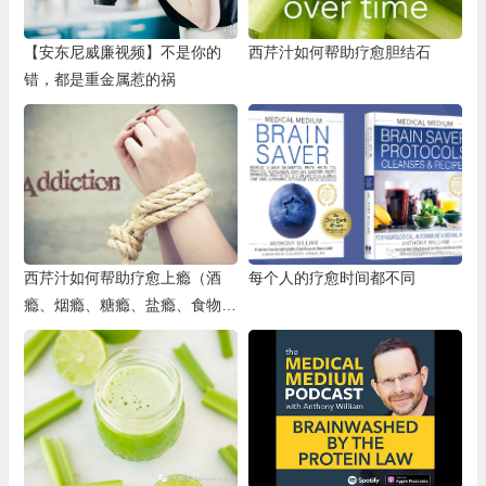
【安东尼威廉视频】不是你的
西芹汁如何帮助疗愈胆结石
错，都是重金属惹的祸
西芹汁如何帮助疗愈上瘾（酒
每个人的疗愈时间都不同
瘾、烟瘾、糖瘾、盐瘾、食物上
瘾、贪食症和厌食症、药物上瘾
等）