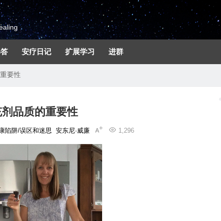
aling
解答
安疗日记
扩展学习
进群
重要性
充剂品质的重要性
康陷阱/误区和迷思
安东尼·威廉
1,296