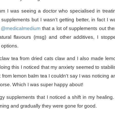
um I was seeing a doctor who specialised in treati
upplements but I wasn’t getting better, in fact I w
m
@medicalmedium
that a lot of supplements out the
atural flavours (msg) and other additives, I stopp
 options.
 claw tea from dried cats claw and I also made lem
 doing this I noticed that my anxiety seemed to stabili
got from lemon balm tea I couldn’t say I was noticing a
 worse. Which I was super happy about!
ergy supplements that I noticed a shift in my healing.
ening and gradually they were gone for good.