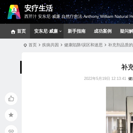
安疗生活
西芹汁 安东尼·威廉 自然疗愈法 Anthony William Natural He
首页
安东尼·威廉
新手指南
成功案例
疑问
首页
疾病共因
健康陷阱/误区和迷思
补充剂品质的
补
2022年5月19日 12:13:41
健