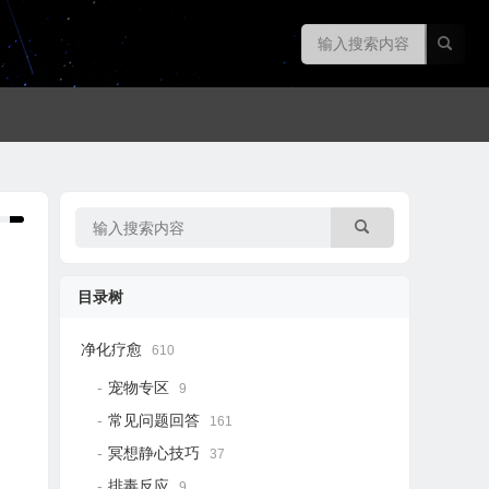
目录树
净化疗愈
610
宠物专区
9
常见问题回答
161
冥想静心技巧
37
排毒反应
9