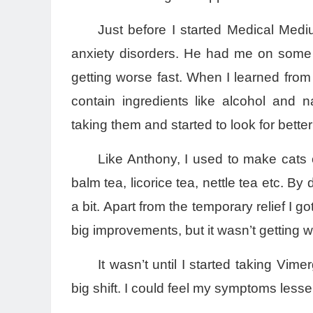
Just before I started Medical Medi
anxiety disorders. He had me on some s
getting worse fast. When I learned fro
contain ingredients like alcohol and n
taking them and started to look for better
Like Anthony, I used to make cats
balm tea, licorice tea, nettle tea etc. By
a bit. Apart from the temporary relief I 
big improvements, but it wasn’t getting
It wasn’t until I started taking Vim
big shift. I could feel my symptoms less