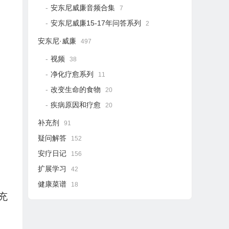
安东尼威廉音频合集
7
安东尼威廉15-17年问答系列
2
安东尼·威廉
497
视频
38
净化疗愈系列
11
改变生命的食物
20
疾病原因和疗愈
20
补充剂
91
疑问解答
152
安疗日记
156
扩展学习
42
健康菜谱
18
充