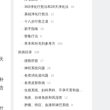
369净化疗愈法和28天净化法
16
基础净化疗愈法
12
十八步疗愈之道
21
新手指南
19
密集疗法
6
草本和补充剂参考方
304
疾病目录
208
天
拯救肝脏
17
神经系统问题
29
各类消化道问题
18
补
各类皮肤疾病
12
含
生殖系统、妇科男科、不孕不育和孩子健康
12
免疫、自体免疫和风湿类
12
肿瘤、癌症、血液和淋巴系统
8
叶