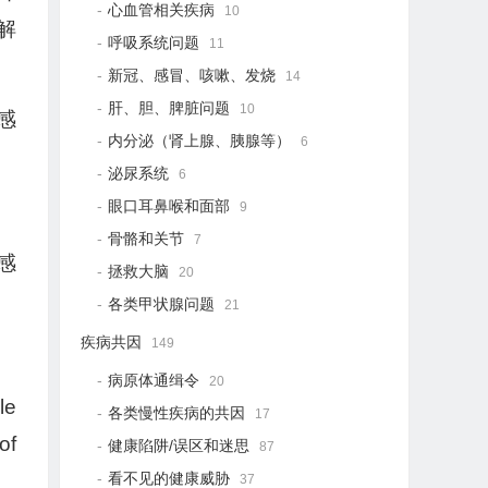
心血管相关疾病
10
解
呼吸系统问题
11
新冠、感冒、咳嗽、发烧
14
肝、胆、脾脏问题
10
感
内分泌（肾上腺、胰腺等）
6
泌尿系统
6
眼口耳鼻喉和面部
9
骨骼和关节
7
感
拯救大脑
20
各类甲状腺问题
21
疾病共因
149
病原体通缉令
20
le
各类慢性疾病的共因
17
of
健康陷阱/误区和迷思
87
看不见的健康威胁
37