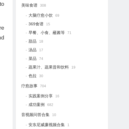
to
美味食谱
308
大脑疗愈小饮
69
369食谱
15
re
早餐、小食、蘸酱等
71
nd
甜品
18
汤品
17
菜品
74
蔬果汁、蔬果昔和饮料
19
色拉
30
疗愈故事
704
实践案例分享
16
成功案例
682
音视频问答合集
10
安东尼威廉视频合集
1