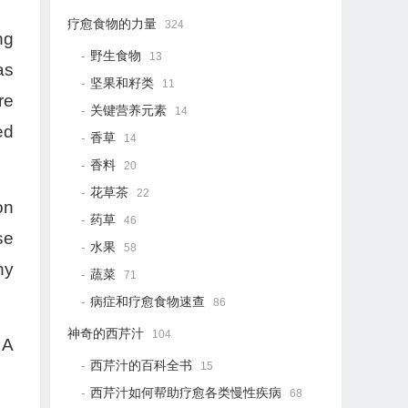
疗愈食物的力量
324
ng
野生食物
13
as
坚果和籽类
11
re
关键营养元素
14
ed
香草
14
香料
20
花草茶
22
on
药草
46
se
水果
58
ny
蔬菜
71
病症和疗愈食物速查
86
神奇的西芹汁
104
 A
西芹汁的百科全书
15
西芹汁如何帮助疗愈各类慢性疾病
68