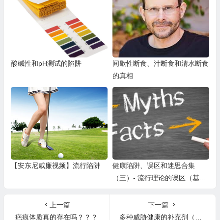
酸碱性和pH测试的陷阱
间歇性断食、汁断食和清水断食
的真相
【安东尼威廉视频】流行陷阱
健康陷阱、误区和迷思合集
（三）- 流行理论的误区（基
因、自体免疫、微生物组、念珠
菌、脂肪脑、过敏、疤痕体质、
上一篇
下一篇
新陈代谢、漂浮粪便）
疤痕体质真的存在吗？？？
多种威胁健康的补充剂（鱼油、乳清蛋白粉、胶原蛋白、小球藻等）