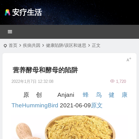
安疗生活
首页
疾病共因
健康陷阱/误区和迷思
正文
营养酵母和酵母的陷阱
2022年1月7日 12:32:08
1,720
原创 Anjani
蜂鸟健康
TheHummingBird
2021-06-09
原文