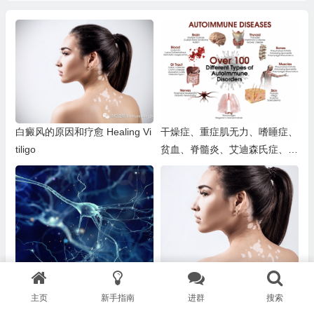
白癜风的原因和疗愈 Healing Vi
干燥症、重症肌无力、嗜睡症、
tiligo
贫血、脊髓炎、艾迪森氏症、格
林巴利症、结节病（肉芽肿）、
莱姆病
多发性硬化症
白癜风
主页
新手指南
进群
搜索