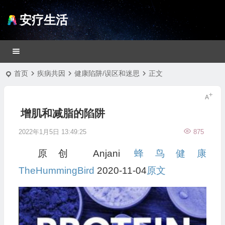
安疗生活
首页
疾病共因
健康陷阱/误区和迷思
正文
增肌和减脂的陷阱
2022年1月5日 13:49:25
875
原创 Anjani
蜂鸟健康
TheHummingBird
2020-11-04
原文