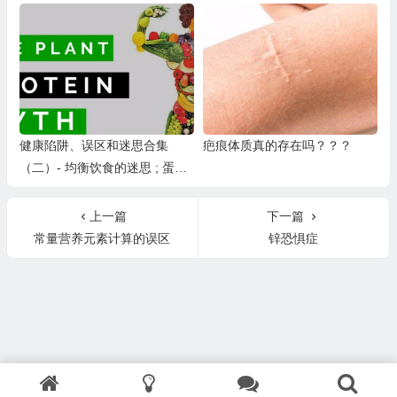
健康陷阱、误区和迷思合集
疤痕体质真的存在吗？？？
（二）- 均衡饮食的迷思 ; 蛋白
质神话（附音频）
上一篇
下一篇
常量营养元素计算的误区
锌恐惧症