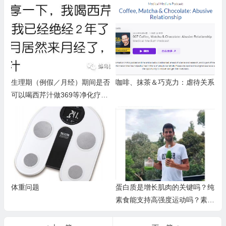
毒？）
理期不适、卵巢早衰等（一）
生理期（例假／月经）期间是否
咖啡、抹茶＆巧克力：虐待关系
可以喝西芹汁做369等净化疗愈
法？痛经、卵巢早衰、生理期问
题等
体重问题
蛋白质是增长肌肉的关键吗？纯
素食能支持高强度运动吗？素食
缺乏蛋白质吗？（附实践者分
享）