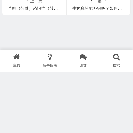
上一篇
下一篇
草酸（菠菜）恐惧症（菠菜能生吃吗？草酸是否对健康不利？）
牛奶真的能补钙吗？如何改善骨质疏松？如何正确补钙？骨折后如何尽早恢复？
主页
新手指南
进群
搜索