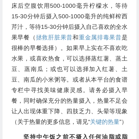
床后空腹饮用500-1000毫升柠檬水，等待
15-30分钟后摄入500-1000毫升的纯鲜榨西
芹汁，等待15-30分钟后摄入自己喜欢的全水
果早餐（
拯救肝脏果昔
和
重金属排毒果昔
是
很棒的早餐选择）。如果早上实在不喜欢吃
水果，或喜欢热食，可以选择蒸红薯、蒸土
豆、蒸南瓜；或也可以选择加入红薯、土
豆、南瓜的小米粥等。或者从本平台的食谱
专栏中寻找美味健康灵感。请务必摄入早
餐，同时确保充分的热量摄入，热量不足会
让人出现体重下降、四肢乏力、头晕等现象
（关于热量的更多信息，请见“
关键的热量
”）
坚持中午饭之前不摄入任何油脂或脂