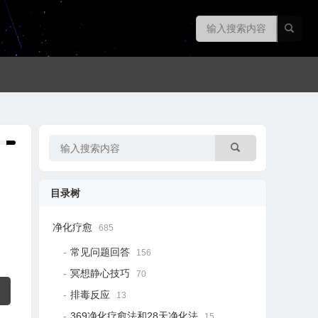
目录树
净化疗愈
685
常见问题回答
156
冥想静心技巧
70
排毒反应
13
369净化疗愈法和28天净化法
15