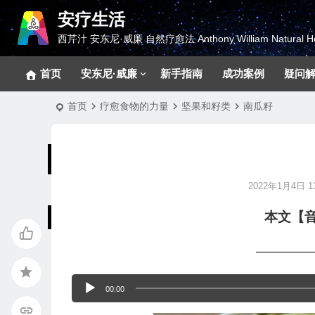
安疗生活
西芹汁 安东尼·威廉 自然疗愈法 Anthony William Natural He
首页
安东尼·威廉
新手指南
成功案例
疑问
首页
疗愈食物的力量
坚果和籽类
南瓜籽
2022年1月4日 13
本文【
————
音
00:00
频