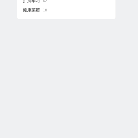
扩展学习
42
健康菜谱
18