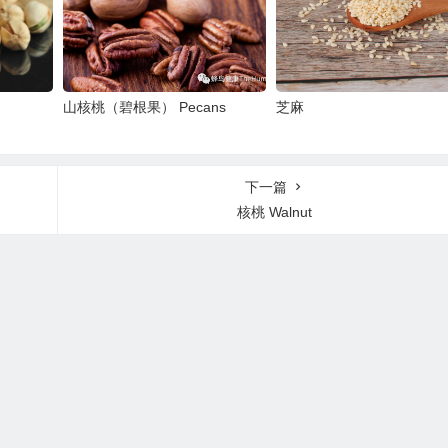
山核桃（碧根果） Pecans
芝麻
下一篇
核桃 Walnut