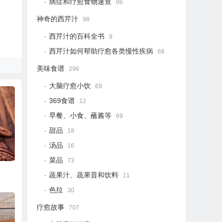
病症和疗愈食物速查
86
神奇的西芹汁
98
西芹汁的百科全书
9
西芹汁如何帮助疗愈各类慢性疾病
68
美味食谱
296
大脑疗愈小饮
69
369食谱
12
早餐、小食、蘸酱等
69
甜品
18
汤品
16
菜品
73
蔬果汁、蔬果昔和饮料
11
色拉
30
疗愈故事
707