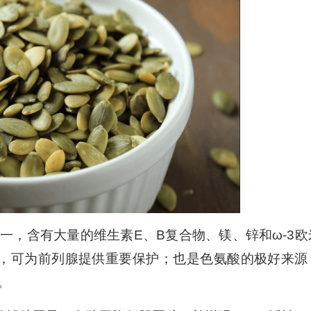
上
/
下
箭
头
键
来
增
高
或
降
一，含有大量的维生素E、B复合物、镁、锌和ω-3欧
低
要，可为前列腺提供重要保护；也是色氨酸的极好来源
音
。
量。