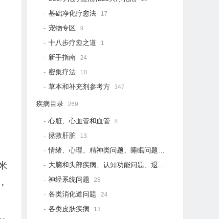
基础净化疗愈法
17
宠物专区
9
十八步疗愈之道
1
新手指南
24
密集疗法
10
草本和补充剂参考方
347
疾病目录
269
心脏、心血管和血管
8
拯救肝脏
13
情绪、心理、精神类问题、睡眠问题
18
米
大脑和头部疾病、认知功能问题、退行性疾病
15
神经系统问题
28
，
各类消化道问题
24
各类皮肤疾病
13