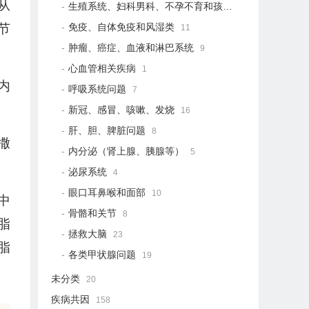
从
生殖系统、妇科男科、不孕不育和孩子健康
21
免疫、自体免疫和风湿类
节
11
肿瘤、癌症、血液和淋巴系统
9
心血管相关疾病
1
内
呼吸系统问题
7
新冠、感冒、咳嗽、发烧
16
肝、胆、脾脏问题
8
撒
内分泌（肾上腺、胰腺等）
5
泌尿系统
4
眼口耳鼻喉和面部
10
中
骨骼和关节
8
脂
拯救大脑
23
脂
各类甲状腺问题
19
未分类
20
疾病共因
158