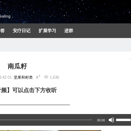
aling
解答
安疗日记
扩展学习
进群
南瓜籽
:42:01
坚果和籽类
1,636
音频】可以点击下方收听
—————————————
使
00:00
用