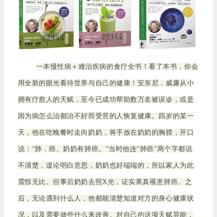
一本慢性病＋难治疾病的食疗全书！看了本书，你会
用全新的眼光看待世界与自己的健康！安东尼．威廉从小
拥有疗愈人的天赋，至今已成功帮助数万名被误诊，或是
因为病怎么治都治不好而受苦的人恢复健康。四岁的某一
天，他在吃晚餐时走向奶奶，将手放在奶奶的胸膛，开口
说：“肺．癌。奶奶有肺癌。”当时他连“肺癌”两个字都说
不清楚，遑论明白意思，奶奶也好端端的，所以家人为此
震惊无比。但事后奶奶去照X光，证实果真罹患肺癌。之
后，无论遇到什么人，他都能清楚知道对方的身心健康状
况，以及需要做些什么来改善。对自己的这项天赋异能，