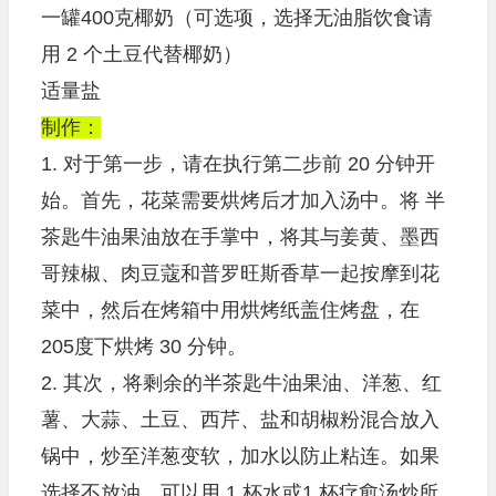
一罐400克椰奶（可选项，选择无油脂饮食请
用 2 个土豆代替椰奶）
适量盐
制作：
1. 对于第一步，请在执行第二步前 20 分钟开
始。首先，花菜需要烘烤后才加入汤中。将 半
茶匙牛油果油放在手掌中，将其与姜黄、墨西
哥辣椒、肉豆蔻和普罗旺斯香草一起按摩到花
菜中，然后在烤箱中用烘烤纸盖住烤盘，在
205度下烘烤 30 分钟。
2. 其次，将剩余的半茶匙牛油果油、洋葱、红
薯、大蒜、土豆、西芹、盐和胡椒粉混合放入
锅中，炒至洋葱变软，加水以防止粘连。如果
选择不放油，可以用 1 杯水或1 杯疗愈汤炒所