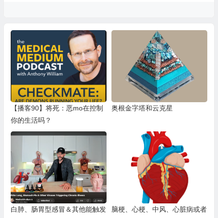
【播客90】将死：恶mo在控制
奥根金字塔和云克星
你的生活吗？
白肺、肠胃型感冒＆其他能触发
脑梗、心梗、中风、心脏病或者