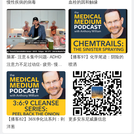
慢性疾病的病毒
血栓的因和触缘
脑雾- 注意＆集中问题- ADHD
【播客97】化学尾迹：阴险的
注意力不足过动症- 疲劳- 慢性
喷洒
疲劳症候群- 关节＆肌肉疼痛
【播客82】369净化法系列：剥
更多安东尼威廉信息
洋葱