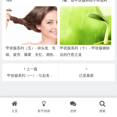
Tea
（碘、致甲状腺肿因子和茄科植
物恐惧症）
甲状腺系列（五）- 掉头发、失
甲状腺系列（十）- 甲状腺摘除
眠、疲劳、脑雾、失忆、潮热、
后的疗愈之道
发冷、浮肿、焦虑抑郁、躁动、
易怒
上一篇
甲状腺系列（一）- 引起各类甲状腺问题的真凶（下）
已是最新
主页
新手指南
进群
搜索