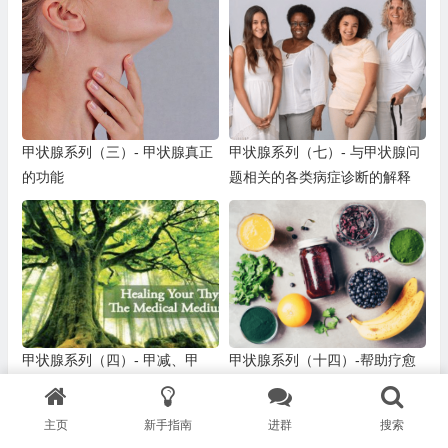
易怒
甲状腺系列（三）- 甲状腺真正
甲状腺系列（七）- 与甲状腺问
的功能
题相关的各类病症诊断的解释
甲状腺系列（四）- 甲减、甲
甲状腺系列（十四）-帮助疗愈
亢、甲状腺肿、桥本、结节、囊
的草本和补充剂
肿、肿瘤、体重增加或减少、饥
主页
新手指南
进群
搜索
饿感
上一篇
下一篇