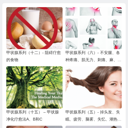
甲状腺系列（十二）- 阻碍疗愈
甲状腺系列（六）- 不安腿、各
的食物
种疼痛、肌无力、刺痛、麻、痉
挛、心悸、耳鸣、头晕、皮肤变
色等
甲状腺系列（十五） – 甲状腺
甲状腺系列（五）- 掉头发、失
净化疗愈法A、B和C
眠、疲劳、脑雾、失忆、潮热、
发冷、浮肿、焦虑抑郁、躁动、