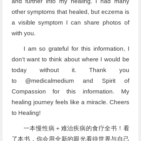
and further into my healing. I had many
other symptoms that healed, but eczema is
a visible symptom I can share photos of
with you.
I am so grateful for this information, I
don’t want to think about where I would be
today without it. Thank you
to @medicalmedium and Spirit of
Compassion for this information. My
healing journey feels like a miracle. Cheers
to Healing!
一本慢性病＋难治疾病的食疗全书！看
了本书，你会用全新的眼光看待世界与自己