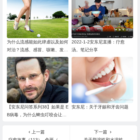
为什么流感能如此肆虐以及如何
2022-1-2安东尼直播：疗愈
对治？流感、感冒、咳嗽、发烧
汤。笔记分享
等应对之道
【安东尼问答系列38】如果是 E
安东尼：关于牙龈和牙齿问题
B病毒，为什么蜱虫叮咬会让人
陷入慢性疾病，让我们把责任归
咎于莱姆病？
上一篇
下一篇
疗愈故事（113）- 色斑（黄褐斑）、酒糟鼻
关于脂溶性和水溶性