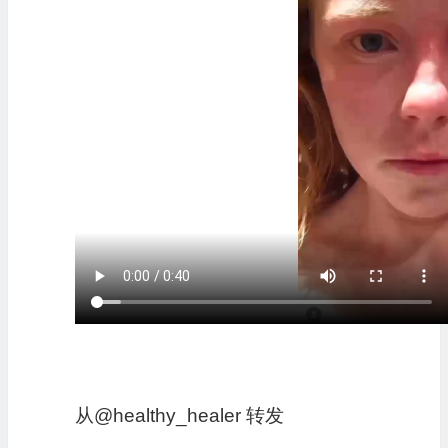
从@healthy_healer 转发