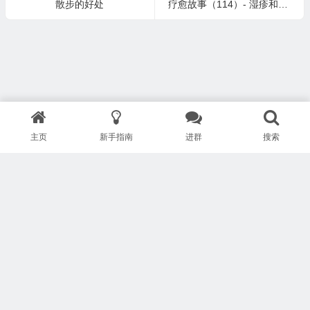
散步的好处
疗愈故事（114）- 湿疹和各类皮疹
主页
新手指南
进群
搜索
版权所有 Copyright © 武汉安疗网络有限公司