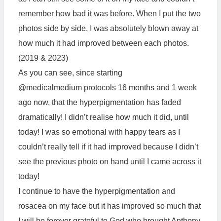
remember how bad it was before. When I put the two
photos side by side, I was absolutely blown away at
how much it had improved between each photos.
(2019 & 2023)
As you can see, since starting
@medicalmedium protocols 16 months and 1 week
ago now, that the hyperpigmentation has faded
dramatically! I didn’t realise how much it did, until
today! I was so emotional with happy tears as I
couldn’t really tell if it had improved because I didn’t
see the previous photo on hand until I came across it
today!
I continue to have the hyperpigmentation and
rosacea on my face but it has improved so much that
I will be forever grateful to God who brought Anthony