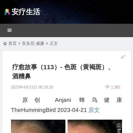
安疗生活
首页
安东尼·威廉
正文
疗愈故事（113）- 色斑（黄褐斑）、
酒糟鼻
2023年4月21日 08:18:20
1,361
原创
Anjani
蜂鸟健康
TheHummingBird
2023-04-21
原文