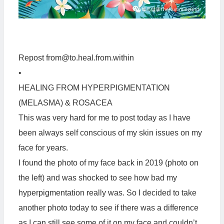
Repost from@to.heal.from.within
•
HEALING FROM HYPERPIGMENTATION
(MELASMA) & ROSACEA
This was very hard for me to post today as I have
been always self conscious of my skin issues on my
face for years.
I found the photo of my face back in 2019 (photo on
the left) and was shocked to see how bad my
hyperpigmentation really was. So I decided to take
another photo today to see if there was a difference
as I can still see some of it on my face and couldn’t