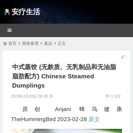
安疗生活
首页
美味食谱
菜品
正文
中式蒸饺 {无麸质、无乳制品和无油脂
脂肪配方} Chinese Steamed
Dumplings
2023年2月28日 08:00:35
1,102
原创
Anjani
蜂鸟健康
TheHummingBird
2023-02-28
原文