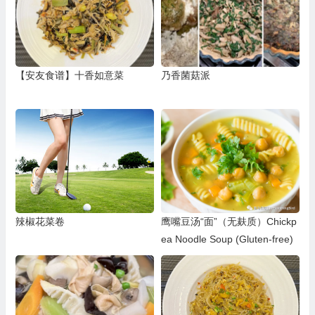
【安友食谱】十香如意菜
乃香菌菇派
辣椒花菜卷
鹰嘴豆汤“面”（无麸质）Chickp
ea Noodle Soup (Gluten-free)