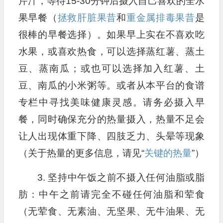
芹汁，等待15-30分钟后摄入自己喜欢的全水
果早餐（
拯救肝脏果昔
和
重金属排毒果昔
是
很棒的早餐选择）。如果早上实在不喜欢吃
水果，或喜欢热食，可以选择蒸红薯、蒸土
豆、蒸南瓜；或也可以选择加入红薯、土
豆、南瓜的小米粥等。或者从本平台的食谱
专栏中寻找美味健康灵感。请务必摄入早
餐，同时确保充分的热量摄入，热量不足会
让人出现体重下降、四肢乏力、头晕等现象
（关于热量的更多信息，请见“
关键的热量
”）
3. 坚持中午饭之前不摄入任何油脂或脂
肪：中午之前请完全不碰任何油脂和荤食
（无荤食、无素油、无坚果、无牛油果、无