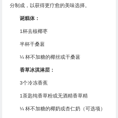
分制成，以获得更疗愈的美味选择。
诞糕体：
1杯去核椰枣
半杯干桑葚
¼ 杯不加糖的椰丝或干桑葚
香草冰淇淋层：
3个冷冻香蕉
1茶匙纯香草粉或无酒精香草精
¼ 杯不加糖的椰奶或杏仁奶（可选项）