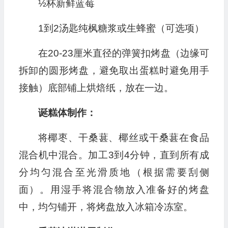
½杯新鲜蓝莓
1到2汤匙纯枫糖浆或生蜂蜜（可选项）
在20-23厘米直径的弹簧扣烤盘（边缘可
拆卸的圆形烤盘，避免取出蛋糕时避免用手
接触）底部铺上烘焙纸，放在一边。
诞糕体制作：
将椰枣、干桑葚、椰丝或干桑葚在食品
混合机中混合。加工3到4分钟，直到所有成
分均匀混合至光滑质地（根据需要刮侧
面）。用湿手将混合物放入准备好的烤盘
中，均匀铺开，将烤盘放入冰箱冷冻室。