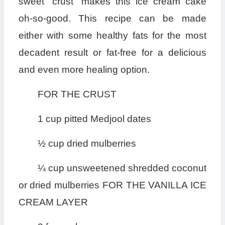
sweet “crust” makes this ice cream cake
oh-so-good. This recipe can be made
either with some healthy fats for the most
decadent result or fat-free for a delicious
and even more healing option.
FOR THE CRUST
1 cup pitted Medjool dates
½ cup dried mulberries
¼ cup unsweetened shredded coconut
or dried mulberries FOR THE VANILLA ICE
CREAM LAYER