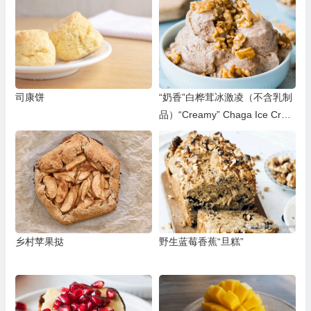
司康饼
“奶香”白桦茸冰激凌（不含乳制
品）“Creamy” Chaga Ice Crea
m
乡村苹果挞
野生蓝莓香蕉“旦糕”