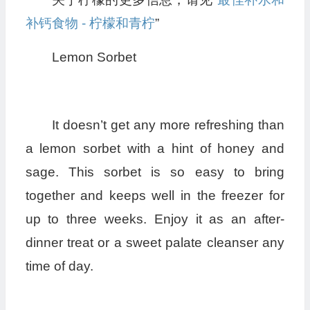
补钙食物 - 柠檬和青柠
”
Lemon Sorbet
It doesn’t get any more refreshing than
a lemon sorbet with a hint of honey and
sage. This sorbet is so easy to bring
together and keeps well in the freezer for
up to three weeks. Enjoy it as an after-
dinner treat or a sweet palate cleanser any
time of day.