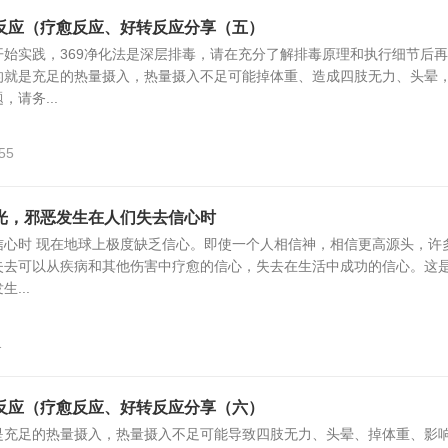
反应（疗愈反应、好转反应分享（五）
始实践，369净化法是深层排毒，请在充分了解排毒原理和执行细节后
的就是充足的热量摄入，热量摄入不足可能掉体重、造成四肢无力、头晕
请务...
55
光，邪恶发生在人们失去信心时
信心时 现在地球上极度缺乏信心。即使一个人相信神，相信更高源头，许
去可以从疾病和其他伤害中疗愈的信心，失去在​​生活中成功的信心。这
...
1
反应（疗愈反应、好转反应分享（六）
是充足的热量摄入，热量摄入不足可能导致四肢无力、头晕、掉体重、影