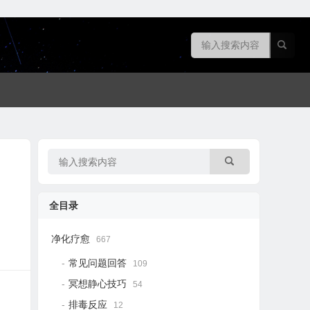
全目录
净化疗愈
667
常见问题回答
109
冥想静心技巧
54
排毒反应
12