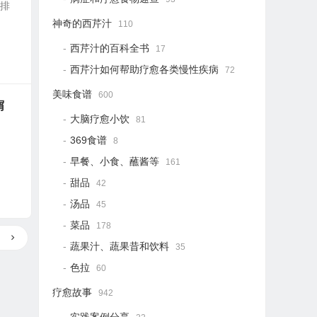
解排
神奇的西芹汁
110
西芹汁的百科全书
17
西芹汁如何帮助疗愈各类慢性疾病
72
美味食谱
600
屑
大脑疗愈小饮
81
369食谱
8
早餐、小食、蘸酱等
161
甜品
42
汤品
45
菜品
178
蔬果汁、蔬果昔和饮料
35
色拉
60
疗愈故事
942