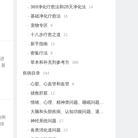
369净化疗愈法和28天净化法
14
基础净化疗愈法
16
宠物专区
9
十八步疗愈之道
21
新手指南
15
密集疗法
9
再进
草本和补充剂参考方
386
，甚
疾病目录
244
心脏、心血管和血管
8
拯救肝脏
12
情绪、心理、精神类问题、睡眠问题
18
大脑和头部疾病、认知功能问题、退行性疾病
15
响例
神经系统问题
27
解排
各类消化道问题
23