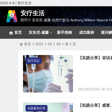
2022-5-9 | 安疗生活
安疗生活
西芹汁 安东尼·威廉 自然疗愈法 Anthony William Natural He
首页
安东尼·威廉
新手指南
成功案例
疑问
首页
2022
05
09
第 2 页
【实践分享】尝试
安疗日记
2022年5月9日
97
【实践分享】感冒
实践案例分享