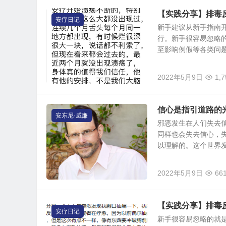
【实践分享】排毒
安疗日记
新手建议从新手指南开
行。新手很容易忽略
至影响例假等各类问题，
2022年5月9日
1,7
信心是指引道路的
安东尼·威廉
邪恶发生在人们失去
同样也会失去信心，失
以理解的。这个世界发生
2022年5月9日
66
【实践分享】排毒
安疗日记
新手很容易忽略的就