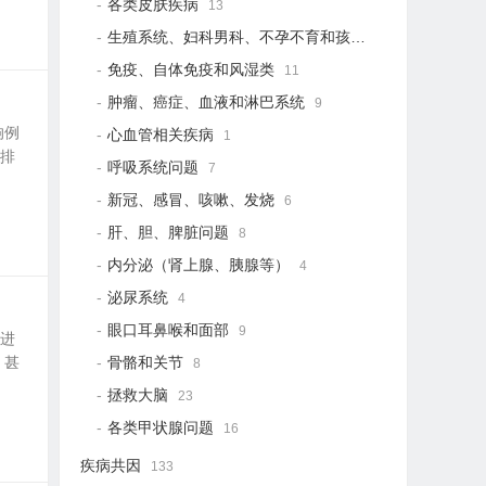
各类皮肤疾病
13
生殖系统、妇科男科、不孕不育和孩子健康
19
免疫、自体免疫和风湿类
11
肿瘤、癌症、血液和淋巴系统
9
响例
心血管相关疾病
1
解排
呼吸系统问题
7
新冠、感冒、咳嗽、发烧
6
肝、胆、脾脏问题
8
内分泌（肾上腺、胰腺等）
4
泌尿系统
4
眼口耳鼻喉和面部
9
再进
，甚
骨骼和关节
8
拯救大脑
23
各类甲状腺问题
16
疾病共因
133