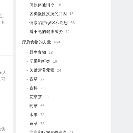
病原体通缉令
18
各类慢性疾病的共因
15
再进
，甚
健康陷阱/误区和迷思
56
看不见的健康威胁
44
疗愈食物的力量
450
野生食物
18
坚果和籽类
16
关键营养元素
24
多人
是可
香草
27
香料
25
花草茶
33
药草
66
水果
73
蔬菜
75
响例
病症和疗愈食物速查
93