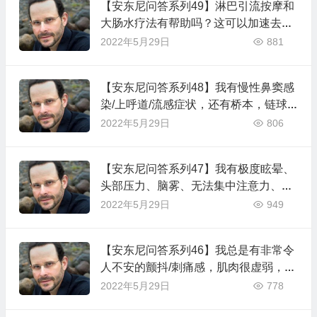
【安东尼问答系列49】淋巴引流按摩和
大肠水疗法有帮助吗？这可以加速去除
重金属或杀死EB病毒吗？
2022年5月29日
881
【安东尼问答系列48】我有慢性鼻窦感
染/上呼道/流感症状，还有桥本，链球
菌咽喉炎，小肠细菌过度生长，高度EB
2022年5月29日
806
病毒，怎么办
【安东尼问答系列47】我有极度眩晕、
头部压力、脑雾、无法集中注意力、疲
劳、水潴留、虚弱、易怒、堵塞和严重
2022年5月29日
949
焦虑，美尼尔氏症。
【安东尼问答系列46】我总是有非常令
人不安的颤抖/刺痛感，肌肉很虚弱，心
率一直很快，我感到很累。
2022年5月29日
778