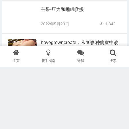
芒果-压力和睡眠救援
2022年5月29日
1,342
hovegrowncreate：从40多种病症中改
善，胆结石，慢性疲劳、肾上腺疲劳、
高血压、低血氧、动脉痉挛、心悸、肌
2022年5月28日
996
主页
新手指南
进群
搜索
肉痉挛、睡眠呼吸暂停、失眠、病态肥
胖、子宫内膜异位症、多囊卵巢综合
《拯救大脑 》Brain Saver
症、肌瘤、纤维肌痛、椎间盘退行性疾
病、椎间盘突出、胰岛素抵抗/糖尿病前
2022年5月28日
2,252
期等等
疗愈故事（79）-视力的改善（近视眼/
散光） Eyesight Improvement
2022年5月27日
877