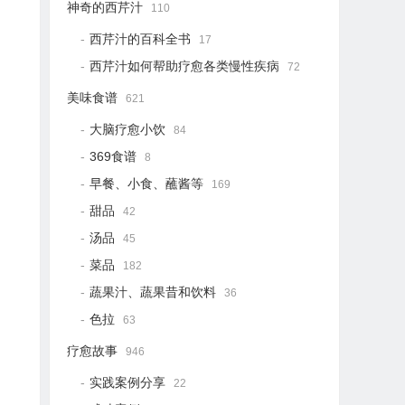
神奇的西芹汁
110
西芹汁的百科全书
17
西芹汁如何帮助疗愈各类慢性疾病
72
美味食谱
621
大脑疗愈小饮
84
369食谱
8
早餐、小食、蘸酱等
169
甜品
42
汤品
45
菜品
182
蔬果汁、蔬果昔和饮料
36
色拉
63
疗愈故事
946
实践案例分享
22