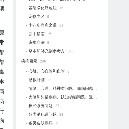
基础净化疗愈法
请
16
宠物专区
9
十八步疗愈之道
21
原
新手指南
15
常
密集疗法
9
草本和补充剂参考方
393
都
疾病目录
都
246
心脏、心血管和血管
毒
8
拯救肝脏
12
本
情绪、心理、精神类问题、睡眠问题
18
病
大脑和头部疾病、认知功能问题、退行性疾病
15
病
神经系统问题
27
行
各类消化道问题
23
病
各类皮肤疾病
13