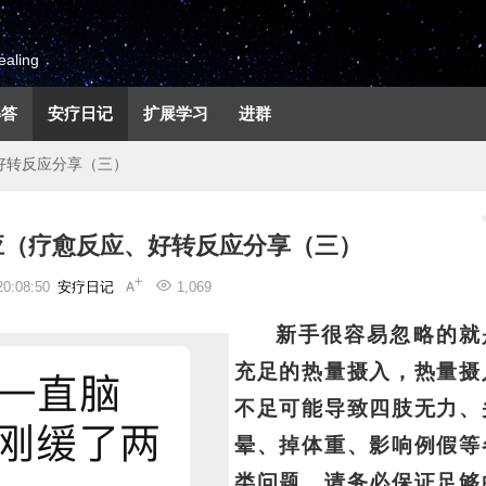
aling
解答
安疗日记
扩展学习
进群
好转反应分享（三）
应（疗愈反应、好转反应分享（三）
0:08:50
安疗日记
1,069
新手很容易忽略的就
充足的热量摄入，热量摄
不足可能导致四肢无力、
晕、掉体重、影响例假等
类问题，请务必保证足够