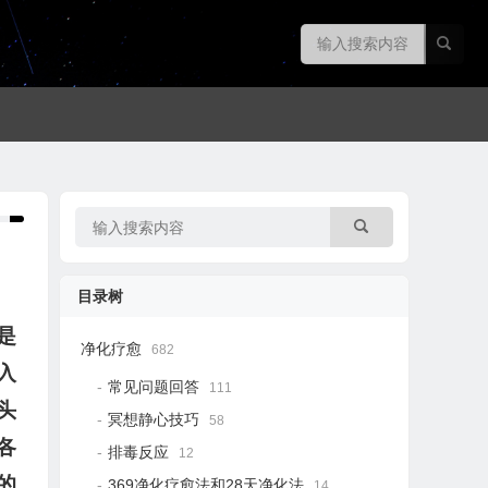
目录树
是
净化疗愈
682
入
常见问题回答
111
头
冥想静心技巧
58
各
排毒反应
12
的
369净化疗愈法和28天净化法
14