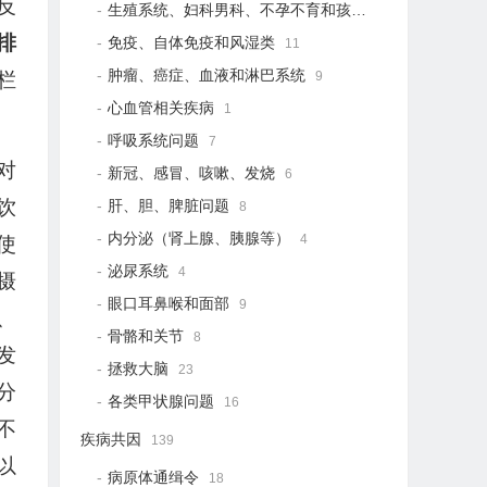
反
生殖系统、妇科男科、不孕不育和孩子健康
20
排
免疫、自体免疫和风湿类
11
肿瘤、癌症、血液和淋巴系统
9
栏
心血管相关疾病
1
呼吸系统问题
7
对
新冠、感冒、咳嗽、发烧
6
饮
肝、胆、脾脏问题
8
内分泌（肾上腺、胰腺等）
4
使
泌尿系统
4
摄
眼口耳鼻喉和面部
9
、
骨骼和关节
8
发
拯救大脑
23
分
各类甲状腺问题
16
不
疾病共因
139
以
病原体通缉令
18