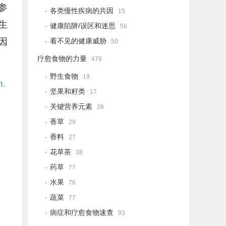
参
各类慢性疾病的共因
15
生
健康陷阱/误区和迷思
56
因
看不见的健康威胁
50
疗愈食物的力量
479
野生食物
19
n.
坚果和籽类
17
关键营养元素
26
香草
29
香料
27
花草茶
38
药草
77
水果
76
蔬菜
77
病症和疗愈食物速查
93