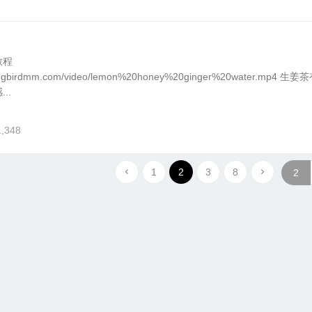
教程
mingbirdmm.com/video/lemon%20honey%20ginger%20water.mp4 生
..
1,348
1
2
3
8