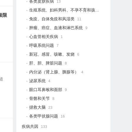
各类皮肤疾病
13
生殖系统、妇科男科、不孕不育和孩子健康
19
极限
免疫、自体免疫和风湿类
11
肿瘤、癌症、血液和淋巴系统
9
心血管相关疾病
1
呼吸系统问题
7
新冠、感冒、咳嗽、发烧
6
肝、胆、脾脏问题
8
内分泌（肾上腺、胰腺等）
4
这道
泌尿系统
4
眼口耳鼻喉和面部
9
骨骼和关节
8
拯救大脑
23
各类甲状腺问题
16
疾病共因
133