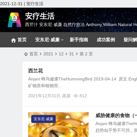
2021-12-31 | 安疗生活
安疗生活
西芹汁 安东尼·威廉 自然疗愈法 Anthony William Natural He
首页
安东尼·威廉
新手指南
成功案例
疑问
首页
2021
12
31
第 2 页
西兰花
Anjani 蜂鸟健康TheHummingBird 2019-04-14 原文 
矿物质和植物营...
2021年12月31日
蔬菜
812
威胁健康的食物（一）- 鱼油
安东尼·威廉
Anjani 蜂鸟健康TheHum
趋势似乎势不可挡，我