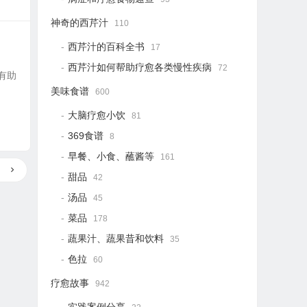
神奇的西芹汁
110
西芹汁的百科全书
17
西芹汁如何帮助疗愈各类慢性疾病
72
姜茶有助
美味食谱
600
大脑疗愈小饮
81
369食谱
8
早餐、小食、蘸酱等
161
甜品
42
汤品
45
菜品
178
蔬果汁、蔬果昔和饮料
35
色拉
60
疗愈故事
942