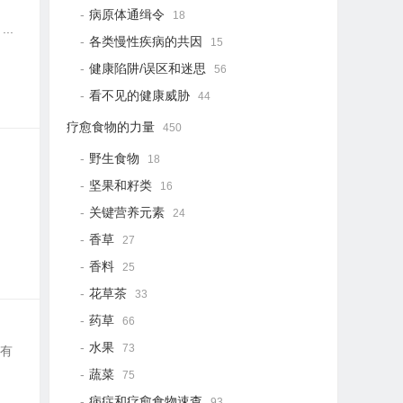
病原体通缉令
18
..
各类慢性疾病的共因
15
健康陷阱/误区和迷思
56
看不见的健康威胁
44
疗愈食物的力量
450
野生食物
18
坚果和籽类
16
关键营养元素
24
香草
27
香料
25
花草茶
33
药草
66
水果
73
：有
蔬菜
75
病症和疗愈食物速查
93