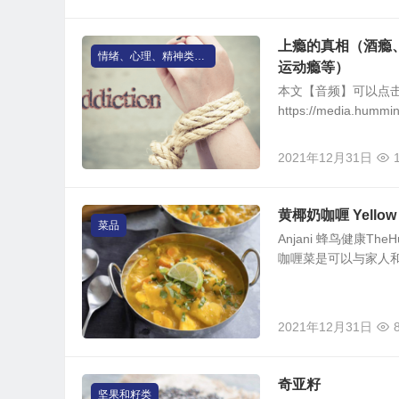
上瘾的真相（酒瘾
情绪、心理、精神类问题、睡眠问题
运动瘾等）
本文【音频】可以点
https://media.humm
2021年12月31日
黄椰奶咖喱 Yellow C
菜品
Anjani 蜂鸟健康TheHumm
咖喱菜是可以与家人和
2021年12月31日
奇亚籽
坚果和籽类