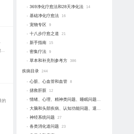
369净化疗愈法和28天净化法
14
基础净化疗愈法
16
宠物专区
9
十八步疗愈之道
21
新手指南
15
方
..
密集疗法
9
草本和补充剂参考方
386
疾病目录
244
心脏、心血管和血管
8
拯救肝脏
12
情绪、心理、精神类问题、睡眠问题
18
量的
大脑和头部疾病、认知功能问题、退行性疾病
15
神经系统问题
27
各类消化道问题
23