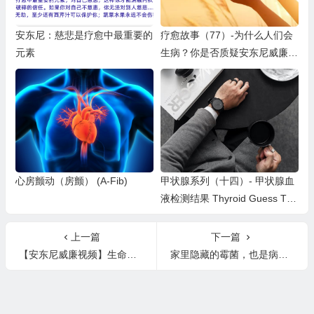
安东尼：慈悲是疗愈中最重要的
疗愈故事（77）-为什么人们会
元素
生病？你是否质疑安东尼威廉的
信息？你的健康生活方式是否受
到批评？Why are we sick?
心房颤动（房颤） (A-Fib)
甲状腺系列（十四）- 甲状腺血
液检测结果 Thyroid Guess Test
s
上一篇
下一篇
【安东尼威廉视频】生命的意义
家里隐藏的霉菌，也是病症的触发因素之一