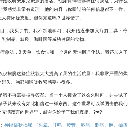
开始收听安东尼威廉的播客。他如何详细解释任何病症，为什么
让我感觉非常有道理！他的内容与你听过的任何信息都不一样。
让人持怀疑态度。但你知道吗？世界错了。
节目，我买了书。我不断地学习，我开始逐步加入疗愈工具：柠
、乳制品、麸质、咖啡因等威胁健康的食物。
净化疗愈法，3 天单一饮食法和一个月的无油脂净化法。我还加入
仅仅摆脱这些症状就大大提高了我的生活质量！我非常严重的焦
全消失。胸部和喉咙收紧感要小得多。
是我不再需要搜寻答案。当一个人搜索了这么久时间，并尝试了
辈子从来没有如此相信过一样东西。这个世界可以试图击败我们
充满谎言的世界里，感谢你给予了我们真相。?❤?
：
神经症状揭秘 （头晕、耳鸣、疲劳、疼痛、刺痛、麻、抽搐