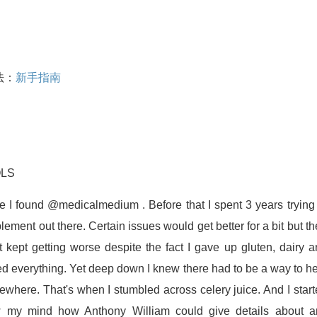
法：
新手指南
OLS
ce I found @medicalmedium . Before that I spent 3 years trying
plement out there. Certain issues would get better for a bit but t
kept getting worse despite the fact I gave up gluten, dairy 
ied everything. Yet deep down I knew there had to be a way to h
ewhere. That's when I stumbled across celery juice. And I star
ew my mind how Anthony William could give details about a