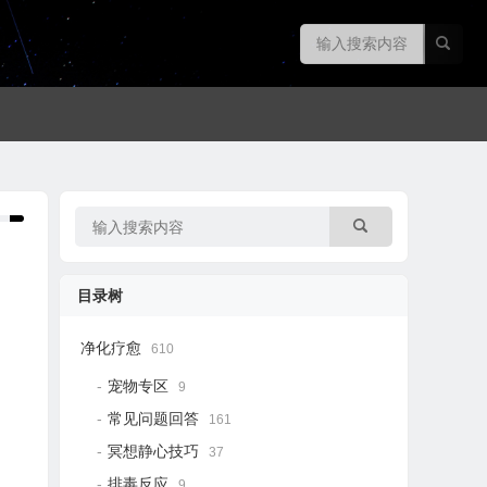
目录树
净化疗愈
610
宠物专区
9
常见问题回答
161
冥想静心技巧
37
排毒反应
9