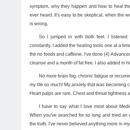
symptom, why they happen and how to heal the
ever heard. It's easy to be skeptical, when the w
is wrong.
So I jumped in with both feet. I listened
constantly. I added the healing tools one at a ti
the no foods and caffeine. I've done (4) Advanc
cleanse and a month of fat free. I also added in his
No more brain fog, chronic fatigue or recurre
my life so much! My anxiety that was becoming c
Heart palps are rare. Chest and throat tightness 
I have to say what I love most about Medic
When you've searched for so long and tried an ex
the truth. I've never believed anything more in m