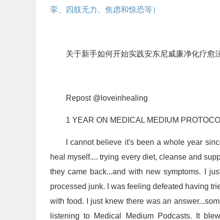
挛、四肢无力、焦虑和惊恐等）
关于新手如何开始实践安东尼威廉净化疗愈
Repost @loveinhealing
1 YEAR ON MEDICAL MEDIUM PROTOC
I cannot believe it's been a whole year sin
heal myself.... trying every diet, cleanse and sup
they came back...and with new symptoms. I just 
processed junk. I was feeling defeated having tr
with food. I just knew there was an answer...som
listening to Medical Medium Podcasts. It bl