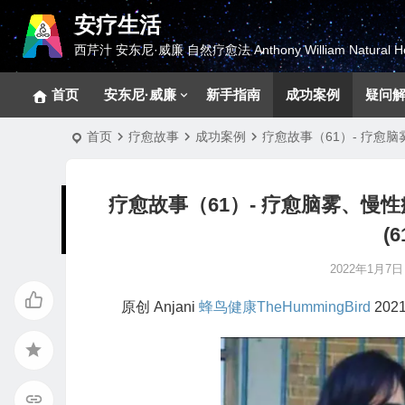
安疗生活
西芹汁 安东尼·威廉 自然疗愈法 Anthony William Natural He
首页
安东尼·威廉
新手指南
成功案例
疑问
首页
疗愈故事
成功案例
疗愈故事（61）- 疗愈脑雾、慢
疗愈故事（61）- 疗愈脑雾、慢性疲劳
(6
2022年1月7日 1
原创 Anjani
蜂鸟健康TheHummingBird
2021