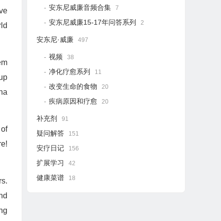
安东尼威廉音频合集
7
ve
安东尼威廉15-17年问答系列
2
rld
安东尼·威廉
497
视频
38
em
净化疗愈系列
11
 up
改变生命的食物
20
ana
疾病原因和疗愈
20
补充剂
91
 of
疑问解答
151
re!
安疗日记
156
扩展学习
42
健康菜谱
18
s.
ind
ing