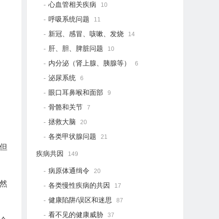
心血管相关疾病
10
呼吸系统问题
11
新冠、感冒、咳嗽、发烧
14
肝、胆、脾脏问题
10
内分泌（肾上腺、胰腺等）
6
泌尿系统
6
眼口耳鼻喉和面部
9
骨骼和关节
7
拯救大脑
20
各类甲状腺问题
21
但
疾病共因
149
病原体通缉令
20
然
各类慢性疾病的共因
17
健康陷阱/误区和迷思
87
看不见的健康威胁
37