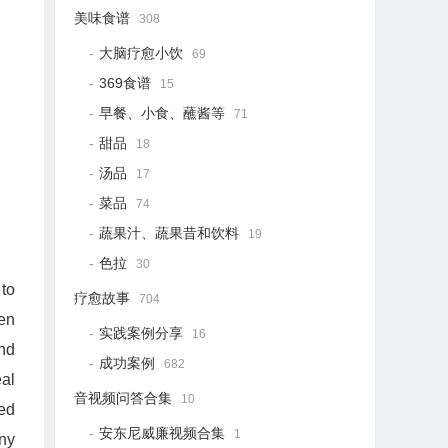
美味食谱
308
大脑疗愈小饮
69
369食谱
15
早餐、小食、蘸酱等
71
甜品
18
汤品
17
菜品
74
蔬果汁、蔬果昔和饮料
19
色拉
30
 to
疗愈故事
704
hen
实践案例分享
16
and
成功案例
682
eal
音视频问答合集
10
ted
安东尼威廉视频合集
1
ny