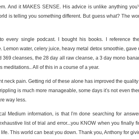
m. And it MAKES SENSE. His advice is unlike anything you'
orld is telling you something different. But guess what? The wo
 to every single podcast. I bought his books. I reference th
me. Lemon water, celery juice, heavy metal detox smoothie, gave
ed 369 cleanses, the 28 day all raw cleanse, a 3 day mono ban
 meditations.. All of this in a course of a year.
nt neck pain. Getting rid of these alone has improved the quality
rippling is much more manageable, some days it's not even the
are way less.
al Medium information, is that I'm done searching for answer
haustive list of trial and error...you KNOW when you finally f
y life. This world can beat you down. Thank you, Anthony for giv