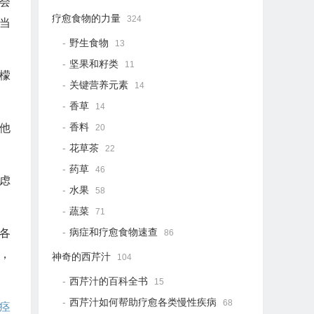
会
疗愈食物的力量
324
当
野生食物
13
坚果和籽类
11
檬
关键营养元素
14
香草
14
香料
了他
20
花草茶
22
药草
46
虑
水果
58
蔬菜
71
病症和疗愈食物速查
各
86
，
神奇的西芹汁
104
西芹汁的百科全书
15
西芹汁如何帮助疗愈各类慢性疾病
68
痉