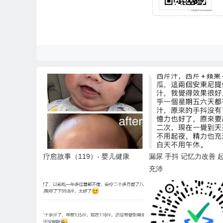
疗愈故事（119）- 婴儿健康
漏尿 手抖 记忆力改善 
充沛