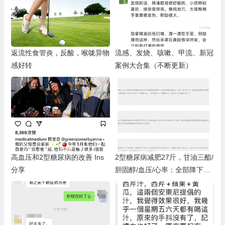
返流性食管炎，反酸，喉咙异物
流感、发烧、咳嗽、甲流、新冠
感好转
案例大合集（不断更新）
高血压和2型糖尿病的改善 Ins
2型糖尿病减肥27斤，甘油三酯/
分享
胆固醇/血压/心率：全部降下来
了