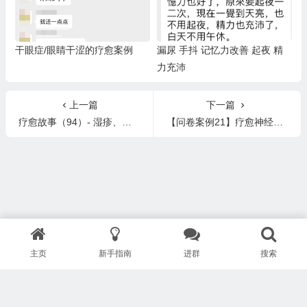
干眼症/眼睛干涩的疗愈案例
漏尿 手抖 记忆力改善 起夜 精
力充沛
上一篇
下一篇
疗愈故事（94）- 湿疹、哮喘、过敏、情绪化、神经崩溃 Healing Asthma & Nervous Breakdown
【问卷案例21】疗愈神经性皮炎，改善负面情绪；排毒反应：疲劳、鼻涕、耳屎多、起包等
主页
新手指南
进群
搜索