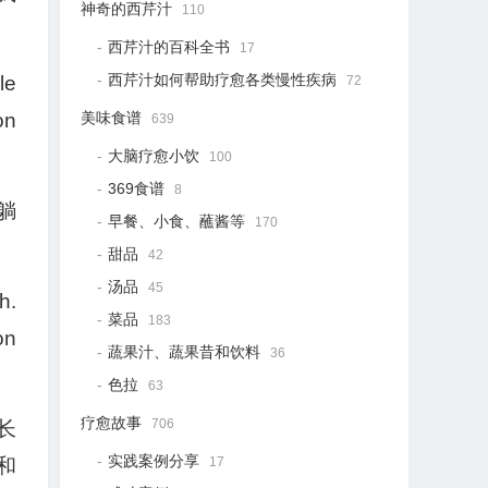
神奇的西芹汁
110
西芹汁的百科全书
17
西芹汁如何帮助疗愈各类慢性疾病
le
72
美味食谱
on
639
大脑疗愈小饮
100
369食谱
8
躺
早餐、小食、蘸酱等
170
甜品
42
汤品
45
h.
菜品
183
on
蔬果汁、蔬果昔和饮料
36
?
色拉
63
疗愈故事
706
长
实践案例分享
17
和