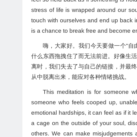
stress of life is wrapped around our sou
touch with ourselves and end up back in
is a chance to break free and become em
嗨，大家好。我们今天要做一个“自
什么东西拖拽住了而无法前进。好像生
离时，我们失去了与自己的链接，并最
从中脱离出来，能应对各种情绪挑战。
This meditation is for someone w
someone who feels cooped up, unable 
emotional hardships, it can feel as if i
a cage on the outside of your soul, di
others. We can make misjudgements a