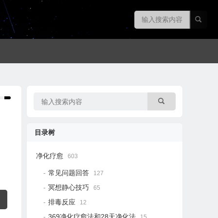
目录树
净化疗愈
603
常见问题回答
127
冥想静心技巧
65
排毒反应
12
369净化疗愈法和28天净化法
15