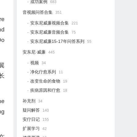
成功案例
683
音视频问答合集
351
re
安东尼威廉视频合集
221
nd
安东尼威廉音频合集
75
Do
安东尼威廉15-17年问答系列
55
安东尼·威廉
445
视频
34
翼
净化疗愈系列
11
长
改变生命的食物
19
疾病原因和疗愈
18
he
补充剂
34
疑问解答
140
ng
安疗日记
155
扩展学习
42
在