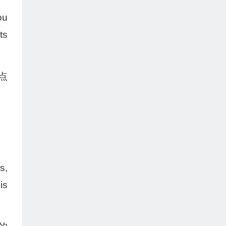
ou
ts
点
s,
is