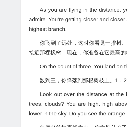
As you are flying in the distance, y
admire. You're getting closer and closer 
highest branch.
你飞到了远处，这时你看见一排树
接近那棵橡树。现在，你准备在它最高的
On the count of three. You land on t
数到三，你降落到那根树枝上。1，
Look out over the distance at th
trees, clouds? You are high, high above
lower in the sky. Do you see the orange 