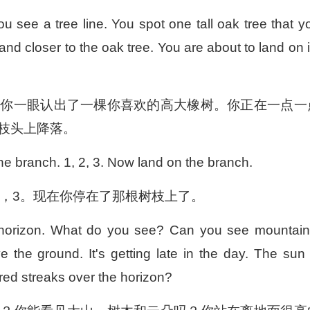
ou see a tree line. You spot one tall oak tree that y
and closer to the oak tree. You are about to land on i
。你一眼认出了一棵你喜欢的高大橡树。你正在一点一
枝头上降落。
he branch. 1, 2, 3. Now land on the branch.
2，3。现在你停在了那根树枝上了。
e horizon. What do you see? Can you see mountain
 the ground. It's getting late in the day. The sun 
red streaks over the horizon?