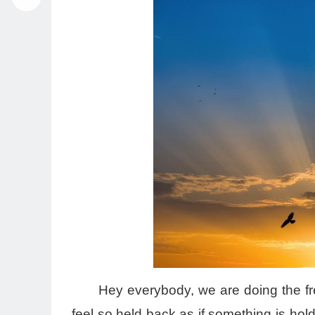
播
放
器
Hey everybody, we are doing the fre
feel so held back as if something is hol