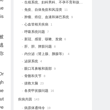
生殖系统、妇科男科、不孕不育和孩子健康
21
se
免疫、自体免疫和风湿类
11
is
肿瘤、癌症、血液和淋巴系统
9
心血管相关疾病
1
呼吸系统问题
7
被
新冠、感冒、咳嗽、发烧
6
逃
肝、胆、脾脏问题
8
你
内分泌（肾上腺、胰腺等）
4
泌尿系统
4
眼口耳鼻喉和面部
9
Or
骨骼和关节
8
gh
拯救大脑
23
me
各类甲状腺问题
16
ut
疾病共因
143
ve
病原体通缉令
19