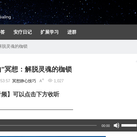
aling
解答
安疗日记
扩展学习
进群
解脱灵魂的枷锁
由”冥想：解脱灵魂的枷锁
53:57
冥想静心技巧
1,027
音频】可以点击下方收听
—————————————
使
00:00
用