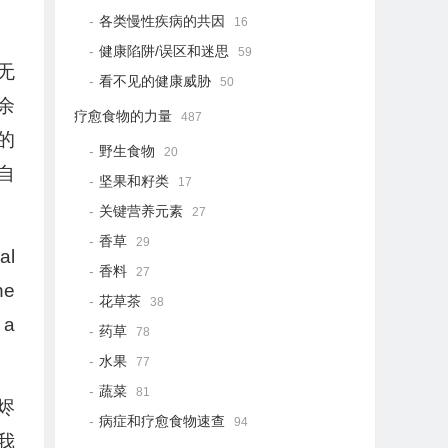
各类慢性疾病的共因
16
健康陷阱/误区和迷思
59
无
看不见的健康威胁
50
余
疗愈食物的力量
487
的
野生食物
20
自
坚果和籽类
17
关键营养元素
27
香草
29
al
香料
27
he
花草茶
38
 a
药草
78
水果
77
蔬菜
81
烬
病症和疗愈食物速查
94
我