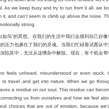
l. As we keep busy and try to run from it all, we lo
 it, and can't seem to climb up above the noise. Th
otionally strong.
由如鸟”的冥想。在我们的生活中我们会感到自己好像
活的压力包裹住了我们的灵魂。当我们忙碌着试图从中
终深陷其中，无法从这嘈杂中解脱。现在，有个机会帮
ho feels unheard, misunderstood or even stuck. 
to travel ,and get into nature. When we go throu
t leaves a residue on our soul. This residue can beco
sconnecting us from ourselves and how we feel abo
nd choices that are out of emotion, because we'