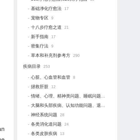
基础净化疗愈法
17
宠物专区
9
十八步疗愈之道
21
新手指南
17
密集疗法
9
草本和补充剂参考方
290
疾病目录
253
心脏、心血管和血管
8
拯救肝脏
12
情绪、心理、精神类问题、睡眠问题
18
大脑和头部疾病、认知功能问题、退行性疾病
15
神经系统问题
28
各类消化道问题
24
an
各类皮肤疾病
13
he