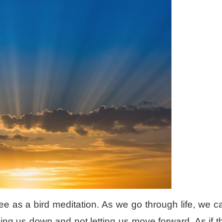
上
/
下
箭
头
键
来
增
高
或
降
低
音
量。
e as a bird meditation. As we go through life, we c
ding us down and not letting us move forward. As if t