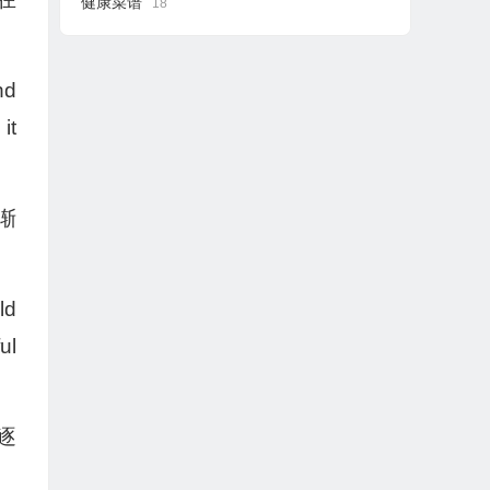
健康菜谱
18
nd
it
渐
ld
ul
逐