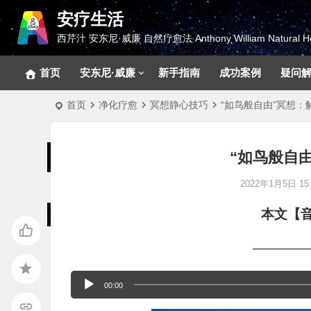
安疗生活
西芹汁 安东尼·威廉 自然疗愈法 Anthony William Natural He
首页
安东尼·威廉
新手指南
成功案例
疑问
首页
净化疗愈
冥想静心技巧
“如鸟般自由”冥想：
“如鸟般自
2022年1月5日 15:
本文【
————
音
00:00
频