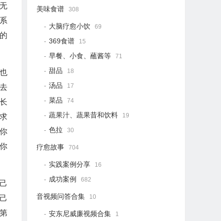
无
美味食谱
308
系
大脑疗愈小饮
69
的
369食谱
15
早餐、小食、蘸酱等
71
甜品
18
也
汤品
17
去
菜品
74
长
蔬果汁、蔬果昔和饮料
19
求
色拉
30
你
你
疗愈故事
704
实践案例分享
16
成功案例
682
己
音视频问答合集
10
己
第
安东尼威廉视频合集
1