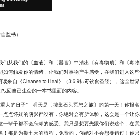
（转自脸书）
我们从我们的〔血液〕和〔器官〕中清出〔有毒物质〕和〔毒物
能如何触发你的情绪，让我们对事物产生感受，在我们进入这些
Cleanse to Heal》（3:6:9排毒饮食圣经），这全世
们找回自己生命的一本书里面的内容。
“重大的日子”！明天是〔搜集石头冥想之旅〕的第一天！你报名
一点点怀疑的阴影都没有，你绝对会有所体验，这会是一个让你
这一辈子都不会忘却的感受。我只是想要先跟你们说这个，在我
名！那是为期七天的旅程，免费的，你绝对不会想要错过！你只