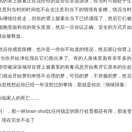
讯的肾上腺素正在流经你的血管在里面游泳，你当时可能处于生
去注意到当时的时间也不会去注意到当下的情境有多糟，情况当时
头继续往前走，但你的肾上腺素在当下已经涌现了，然后它们被
细胞里面和你的骨头里面，然后一旦你以正确、安全的方式开始
就会被释放。
然后你感觉很糟，也许是一些你不知道的情况，然后那让你肾上
后当你开始净化现在它们跑出来了。有的人身体里面有非常多的
那些被深深储存在肾上腺素里的有毒讯息开始离开它原本的住处
们就会开始梦到奇怪不合理的梦，可怕的梦，不舒服的梦，然后
你忽然想起你已经一年没想过的事情，那就是你在〔情绪排毒〕
面临家人的死亡……
，那一杯brain shot比任何镇定的医疗处置都还有用，那改
，现在完全不会了