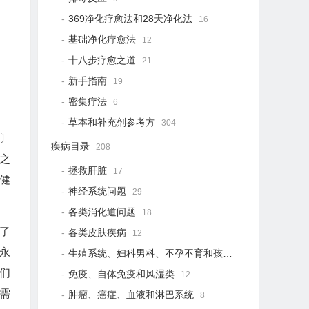
369净化疗愈法和28天净化法
16
基础净化疗愈法
12
十八步疗愈之道
21
新手指南
19
密集疗法
6
草本和补充剂参考方
304
〕
疾病目录
208
之
拯救肝脏
17
界健
神经系统问题
29
各类消化道问题
18
了
各类皮肤疾病
12
永
生殖系统、妇科男科、不孕不育和孩子健康
12
们
免疫、自体免疫和风湿类
12
需
肿瘤、癌症、血液和淋巴系统
8