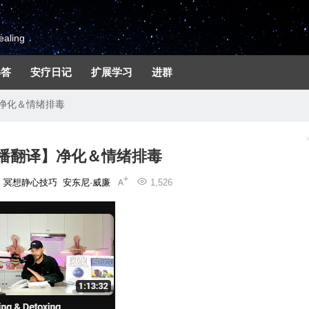
aling
解答
安疗日记
扩展学习
进群
净化＆情绪排毒
播翻译】净化＆情绪排毒
冥想静心技巧
安东尼·威廉
1,526