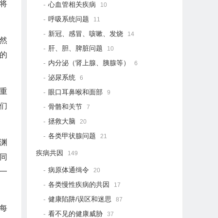
将
心血管相关疾病
10
呼吸系统问题
11
新冠、感冒、咳嗽、发烧
14
然
肝、胆、脾脏问题
10
的
内分泌（肾上腺、胰腺等）
6
泌尿系统
6
重
眼口耳鼻喉和面部
9
们
骨骼和关节
7
拯救大脑
20
各类甲状腺问题
21
渊
疾病共因
149
同
病原体通缉令
20
一
各类慢性疾病的共因
17
健康陷阱/误区和迷思
87
每
看不见的健康威胁
37