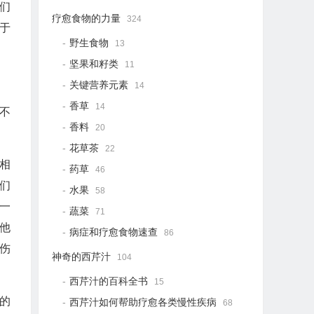
们
疗愈食物的力量
324
于
野生食物
13
坚果和籽类
11
关键营养元素
14
香草
14
不
香料
20
花草茶
22
相
药草
46
们
水果
58
一
蔬菜
71
他
病症和疗愈食物速查
86
伤
神奇的西芹汁
104
西芹汁的百科全书
15
的
西芹汁如何帮助疗愈各类慢性疾病
68