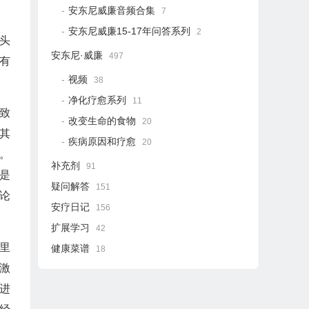
安东尼威廉音频合集
7
安东尼威廉15-17年问答系列
2
头
安东尼·威廉
497
有
视频
38
净化疗愈系列
11
致
改变生命的食物
20
其
疾病原因和疗愈
20
。
补充剂
91
是
疑问解答
151
论
安疗日记
156
扩展学习
42
里
健康菜谱
18
激
进