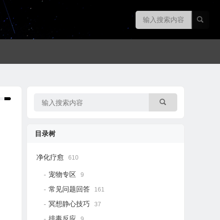
目录树
净化疗愈
610
宠物专区
9
常见问题回答
161
冥想静心技巧
37
排毒反应
9