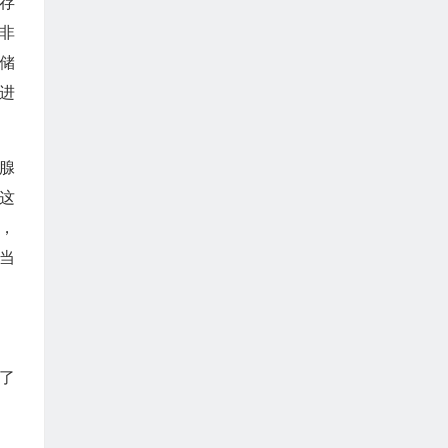
存
非
储
进
腺
这
，
当
变了