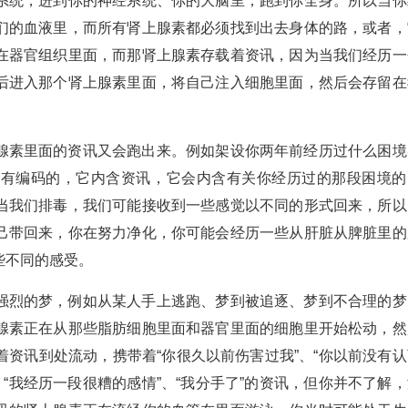
系统，进到你的神经系统、你的大脑里，跑到你全身。所以当你
们的血液里，而所有肾上腺素都必须找到出去身体的路，或者，
在器官组织里面，而那肾上腺素存载着资讯，因为当我们经历一
后进入那个肾上腺素里面，将自己注入细胞里面，然后会存留在
腺素里面的资讯又会跑出来。例如架设你两年前经历过什么困境
是有编码的，它内含资讯，它会内含有关你经历过的那段困境的
当我们排毒，我们可能接收到一些感觉以不同的形式回来，所以
己带回来，你在努力净化，你可能会经历一些从肝脏从脾脏里的
些不同的感受。
强烈的梦，例如从某人手上逃跑、梦到被追逐、梦到不合理的梦
腺素正在从那些脂肪细胞里面和器官里面的细胞里开始松动，然
资讯到处流动，携带着“你很久以前伤害过我”、“你以前没有认
”、“我经历一段很糟的感情”、“我分手了”的资讯，但你并不了解