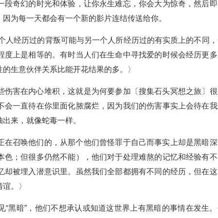
一段奇幻的时光和体验，让你永生难忘，你会大为惊奇，然后即
，因为每一天都会有一个新的影片连结传送给你。
一个人经历过的背叛可能与另一个人所经历过的有实质上的不同，
程度上是相等的。有时当人们在生命中寻找爱的时候会经历更多
性的生意伙伴关系比能开花结果的多。〉
些伤害在内心堆积，这就是为何要参加〔搜集石头冥想之旅〕很
不会一直待在你里面化脓腐烂，因为我们的伤害事实上会待在我
抽出来，就像蛇毒一样。
正在召唤他们的，从那个他们曾怪罪于自己而事实上却是黑暗深
本色；但很多仍然不能），他们对于处理难熬的记忆和经验有不
忆却被埋入潜意识里。虽然我们全部都拥有不同的经历，但在这
情谊。〉
见“黑暗”，他们不想承认或知道这世界上有黑暗的事情在发生。