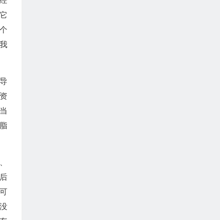
经
它
个
我
导
资
当
脂
、
后
可
，没