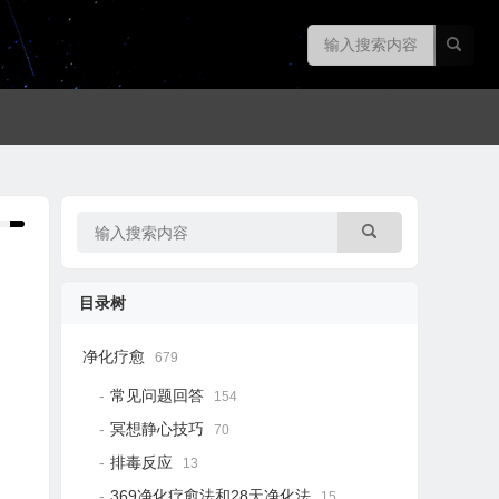
目录树
净化疗愈
679
常见问题回答
154
冥想静心技巧
70
排毒反应
13
369净化疗愈法和28天净化法
15