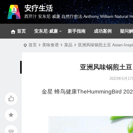
安疗生活
西芹汁 安东尼·威廉 自然疗愈法 Anthony William Natural He
首页
安东尼·威廉
新手指南
成功案例
疑问
首页
美味食谱
菜品
​亚洲风味锅煎土豆 Asian-Inspired
​亚洲风味锅煎土豆 Asia
2023年5月17日
金星
蜂鸟健康TheHummingBird
202