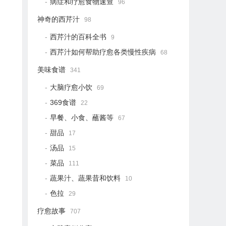
病症和疗愈食物速查
96
神奇的西芹汁
98
西芹汁的百科全书
9
西芹汁如何帮助疗愈各类慢性疾病
68
美味食谱
341
大脑疗愈小饮
69
369食谱
22
早餐、小食、蘸酱等
67
甜品
17
汤品
15
菜品
111
蔬果汁、蔬果昔和饮料
10
色拉
29
疗愈故事
707