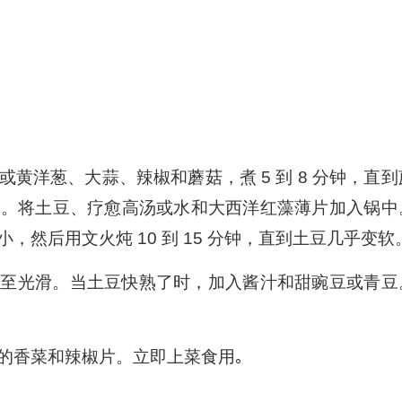
黄洋葱、大蒜、辣椒和蘑菇，煮 5 到 8 分钟，直到
连。将土豆、疗愈高汤或水和大西洋红藻薄片加入锅中
然后用文火炖 10 到 15 分钟，直到土豆几乎变软
拌至光滑。当土豆快熟了时，加入酱汁和甜豌豆或青豆
的香菜和辣椒片。立即上菜食用｡