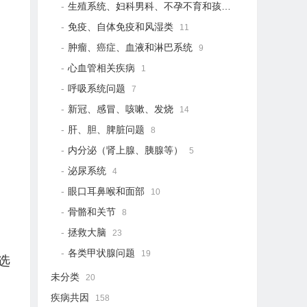
生殖系统、妇科男科、不孕不育和孩子健康
21
免疫、自体免疫和风湿类
11
肿瘤、癌症、血液和淋巴系统
9
心血管相关疾病
1
呼吸系统问题
7
新冠、感冒、咳嗽、发烧
14
肝、胆、脾脏问题
8
内分泌（肾上腺、胰腺等）
5
泌尿系统
4
眼口耳鼻喉和面部
10
骨骼和关节
8
拯救大脑
23
各类甲状腺问题
19
选
未分类
20
疾病共因
158