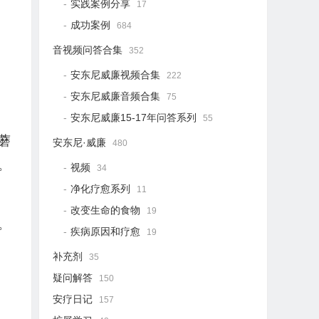
实践案例分享
17
成功案例
684
音视频问答合集
352
安东尼威廉视频合集
222
安东尼威廉音频合集
75
安东尼威廉15-17年问答系列
55
蘑
安东尼·威廉
480
。
视频
34
。
净化疗愈系列
11
改变生命的食物
19
。
疾病原因和疗愈
19
补充剂
35
疑问解答
150
安疗日记
157