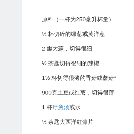
原料（一杯为250毫升杯量）
½ 杯切碎的绿葱或黄洋葱
2 瓣大蒜，切得很细
½ 茶匙切得很细的辣椒
1½ 杯切得很薄的香菇或蘑菇*
900克土豆或红薯，切得很薄
1 杯
疗愈汤
或水
½ 茶匙大西洋红藻片