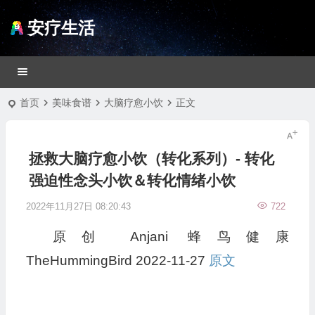
安疗生活
首页
美味食谱
大脑疗愈小饮
正文
拯救大脑疗愈小饮（转化系列）- 转化
强迫性念头小饮＆转化情绪小饮
2022年11月27日 08:20:43
722
原创
Anjani
蜂鸟健康
TheHummingBird
2022-11-27
原文