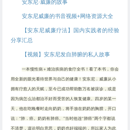
安东尼·威廉的故事
安东尼威廉的书音视频+网络资源大全
【安东尼威廉疗法】国内实践者的经验
分享汇总
【视频】安东尼发自肺腑的私人故事
一本慢性病＋难治疾病的食疗全书！看了本书，你会
用全新的眼光看待世界与自己的健康！安东尼．威廉从小
拥有疗愈人的天赋，至今已成功帮助数万名被误诊，或是
因为病怎么治都治不好而受苦的人恢复健康。四岁的某一
天，他在吃晚餐时走向奶奶，将手放在奶奶的胸膛，开口
说：“肺．癌。奶奶有肺癌。”当时他连“肺癌”两个字都说
不清楚，遑论明白意思，奶奶也好端端的，所以家人为此