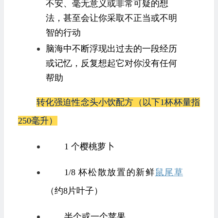
不安、毫无意义或非常可疑的想
法，甚至会让你采取不正当或不明
智的行动
脑海中不断浮现出过去的一段经历
或记忆，反复想起它对你没有任何
帮助
转化强迫性念头小饮配方（以下
1
杯杯量指
250
毫升）
1 个樱桃萝卜
1/8 杯松散放置的新鲜
鼠尾草
（约8片叶子）
半个或一个苹果