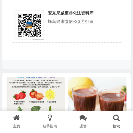
安东尼威廉净化法资料库
蜂鸟健康微信公众号打造
【稳定】6.稳定小饮-关系破裂
大脑疗愈小饮（稳定系列） 关
主页
新手指南
进群
搜索
Relationship Breakups
系破裂稳定小饮