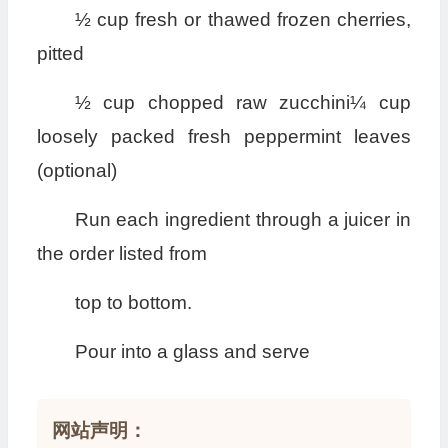
½ cup fresh or thawed frozen cherries,
pitted
½ cup chopped raw zucchini¼ cup
loosely packed fresh peppermint leaves
(optional)
Run each ingredient through a juicer in
the order listed from
top to bottom.
Pour into a glass and serve
网站声明：