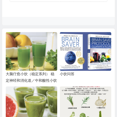
大脑疗愈小饮（稳定系列） 稳
小饮问答
定神经和消化道／中和酸性小饮