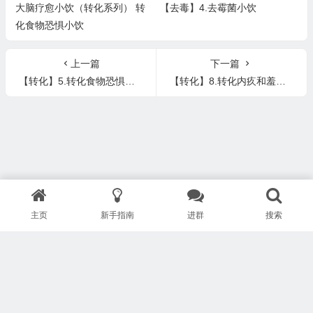
大脑疗愈小饮（转化系列） 转
【去毒】4.去霉菌小饮
化食物恐惧小饮
上一篇
下一篇
【转化】5.转化食物恐惧小饮 Food Fear
【转化】8.转化内疚和羞耻感小饮 Guilt and Shame
主页
新手指南
进群
搜索