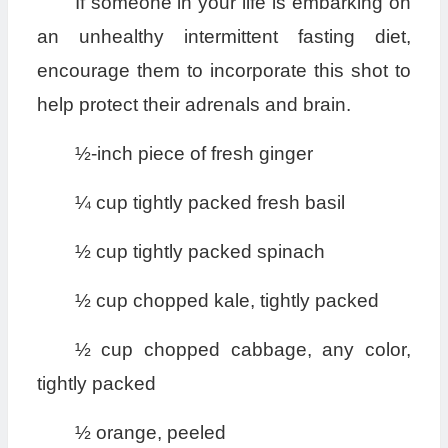
If someone in your life is embarking on
an unhealthy intermittent fasting diet,
encourage them to incorporate this shot to
help protect their adrenals and brain.
½-inch piece of fresh ginger
¼ cup tightly packed fresh basil
½ cup tightly packed spinach
½ cup chopped kale, tightly packed
½ cup chopped cabbage, any color,
tightly packed
½ orange, peeled