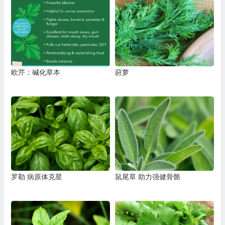
欧芹：碱化草本
莳萝
罗勒 病原体克星
鼠尾草 助力强健骨骼