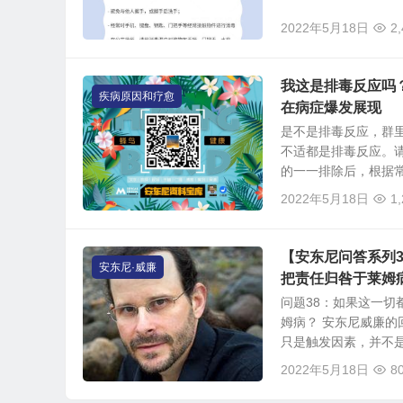
2022年5月18日
2
我这是排毒反应吗
疾病原因和疗愈
在病症爆发展现
是不是排毒反应，群
不适都是排毒反应。
的一一排除后，根据常见
2022年5月18日
1
【安东尼问答系列
安东尼·威廉
把责任归咎于莱姆
问题38：如果这一切
姆病？ 安东尼威廉
只是触发因素，并不是导
2022年5月18日
8