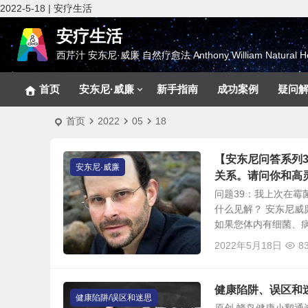
2022-5-18 | 安疗生活
安疗生活
西芹汁 安东尼·威廉 自然疗愈法 Anthony William Natural He
首页
安东尼·威廉
新手指南
成功案例
疑问
首页
2022
05
18
【安东尼问答系列
安东尼·威廉
关系。请问你和高
问题39：我上次在
什么见解？ 安东尼
如果您体内有细菌、病毒
2022年5月18日
8
健康陷阱、误区和
健康陷阱/误区和迷思