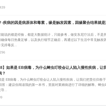
,439
？-疾病的因是病原体和毒素，缘是触发因素，因缘聚合结果就是
里能说的都是经验，都是大数据统计，只能参考，做安东尼疗法后，不是
请确保每日热量足够，以及执行细节正确后，再通过以下生活中常见触发
排毒反...
,296
38】如果是 EB病毒，为什么蜱虫叮咬会让人陷入慢性疾病，让
病？
都是 EB病毒，为什么蜱虫叮咬会让人陷入慢性疾病，让我们把责任归咎
的回答：建议你阅读我的第一本书，里面对莱姆病进行了详细的解释。蜱虫
...
09