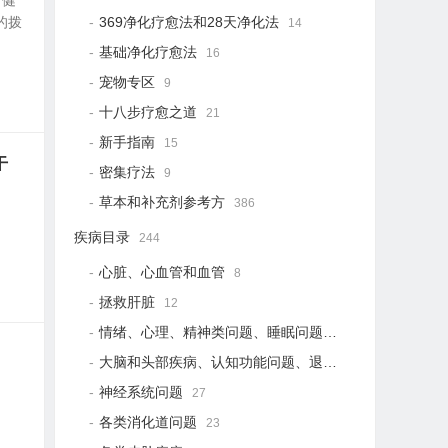
对健
的拨
369净化疗愈法和28天净化法
14
基础净化疗愈法
16
宠物专区
9
十八步疗愈之道
21
新手指南
15
干
密集疗法
9
草本和补充剂参考方
386
疾病目录
244
心脏、心血管和血管
8
拯救肝脏
12
情绪、心理、精神类问题、睡眠问题
18
大脑和头部疾病、认知功能问题、退行性疾病
15
神经系统问题
27
各类消化道问题
23