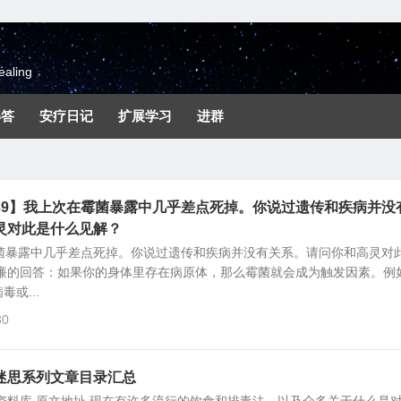
aling
解答
安疗日记
扩展学习
进群
39】我上次在霉菌暴露中几乎差点死掉。你说过遗传和疾病并没
灵对此是什么见解？
霉菌暴露中几乎差点死掉。你说过遗传和疾病并没有关系。请问你和高灵对
威廉的回答：如果你的身体里存在病原体，那么霉菌就会成为触发因素。例
或...
30
迷思系列文章目录汇总