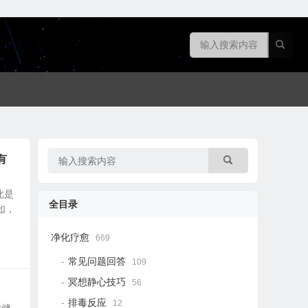
有
此是
全目录
如，
净化疗愈
669
常见问题回答
109
冥想静心技巧
56
排毒反应
12