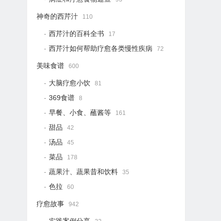
神奇的西芹汁
110
西芹汁的百科全书
17
西芹汁如何帮助疗愈各类慢性疾病
72
美味食谱
600
大脑疗愈小饮
81
369食谱
8
早餐、小食、蘸酱等
161
甜品
42
汤品
45
菜品
178
蔬果汁、蔬果昔和饮料
35
色拉
60
疗愈故事
942