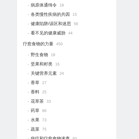
病原体通缉令
18
各类慢性疾病的共因
15
健康陷阱/误区和迷思
56
看不见的健康威胁
44
疗愈食物的力量
450
野生食物
18
坚果和籽类
16
关键营养元素
24
香草
27
香料
25
花草茶
33
药草
66
水果
73
蔬菜
75
病症和疗愈食物速查
93