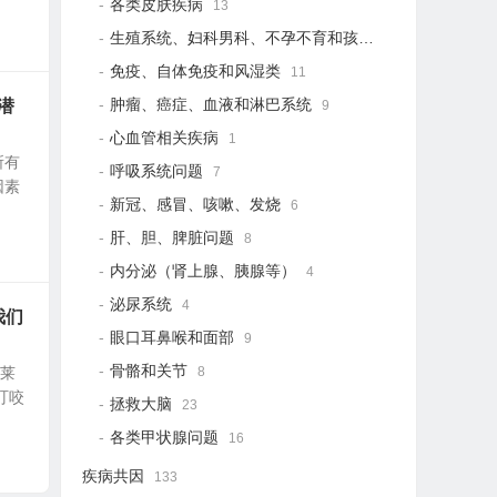
各类皮肤疾病
13
生殖系统、妇科男科、不孕不育和孩子健康
19
免疫、自体免疫和风湿类
11
肿瘤、癌症、血液和淋巴系统
潜
9
心血管相关疾病
1
所有
呼吸系统问题
7
因素
新冠、感冒、咳嗽、发烧
6
肝、胆、脾脏问题
8
内分泌（肾上腺、胰腺等）
4
泌尿系统
4
我们
眼口耳鼻喉和面部
9
骨骼和关节
于莱
8
叮咬
拯救大脑
23
各类甲状腺问题
16
疾病共因
133