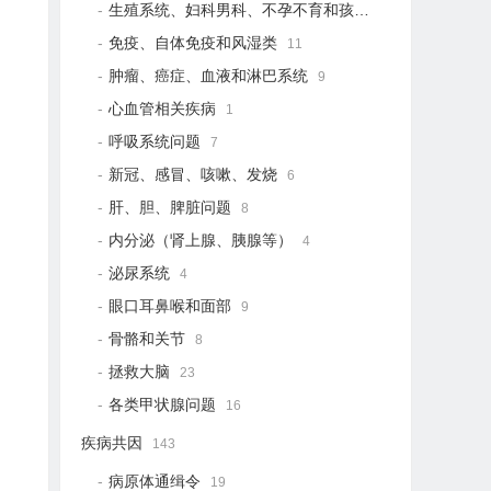
生殖系统、妇科男科、不孕不育和孩子健康
21
免疫、自体免疫和风湿类
11
肿瘤、癌症、血液和淋巴系统
9
心血管相关疾病
1
呼吸系统问题
7
新冠、感冒、咳嗽、发烧
6
肝、胆、脾脏问题
8
内分泌（肾上腺、胰腺等）
4
泌尿系统
4
眼口耳鼻喉和面部
9
骨骼和关节
8
拯救大脑
23
各类甲状腺问题
16
疾病共因
143
病原体通缉令
19