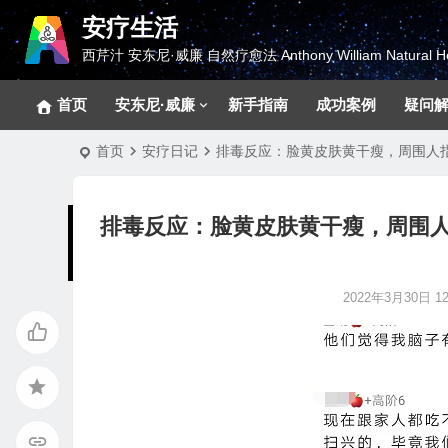
安疗生活
西芹汁 安东尼·威廉 自然疗愈法 Anthony William Natural He
首页
安东尼·威廉
新手指南
成功案例
疑问
首页
安疗日记
排毒反应：脸黄皮肤黄干瘦，周围人
排毒反应：脸黄皮肤黄干瘦，周围
2022年3月30日 12: