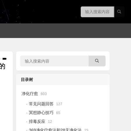
的
目录树
净化疗愈
603
常见问题回答
127
冥想静心技巧
65
排毒反应
12
369净化疗愈法和28天净化法
15