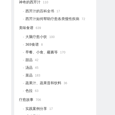
神奇的西芹汁
110
西芹汁的百科全书
17
西芹汁如何帮助疗愈各类慢性疾病
72
美味食谱
639
大脑疗愈小饮
100
369食谱
8
早餐、小食、蘸酱等
170
甜品
42
汤品
45
菜品
183
蔬果汁、蔬果昔和饮料
36
色拉
63
疗愈故事
706
实践案例分享
17