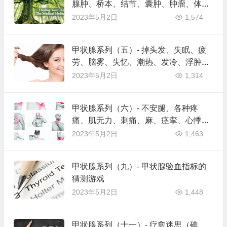
腺肿、桥本、结节、囊肿、肿瘤、体重
增加或减少、饥饿感
2023年5月2日
1,574
甲状腺系列（五）- 掉头发、失眠、疲
劳、脑雾、失忆、潮热、发冷、浮肿、
焦虑抑郁、躁动、易怒
2023年5月2日
1,314
甲状腺系列（六）- 不安腿、各种疼
痛、肌无力、刺痛、麻、痉挛、心悸、
耳鸣、头晕、皮肤变色等
2023年5月2日
1,463
甲状腺系列（九）- 甲状腺验血指标的
猜测游戏
2023年5月2日
1,448
甲状腺系列（十一）- 疗愈迷思（碘、